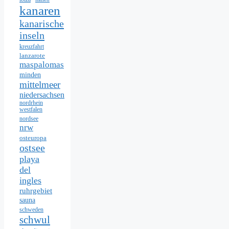
kanaren
kanarische
inseln
kreuzfahrt
lanzarote
maspalomas
minden
mittelmeer
niedersachsen
nordrhein
westfalen
nordsee
nrw
osteuropa
ostsee
playa
del
ingles
ruhrgebiet
sauna
schweden
schwul