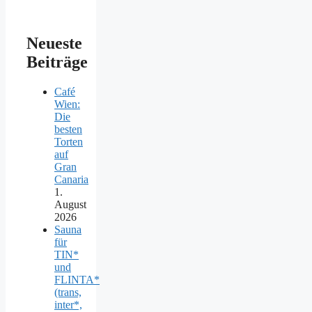
Neueste
Beiträge
Café
Wien:
Die
besten
Torten
auf
Gran
Canaria
1.
August
2026
Sauna
für
TIN*
und
FLINTA*
(trans,
inter*,