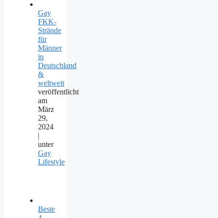
Gay
FKK-
Strände
für
Männer
in
Deutschland
&
weltweit
veröffentlicht
am
März
29,
2024
|
unter
Gay
Lifestyle
Beste
4