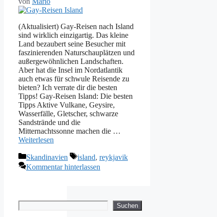
von
Mario
(Aktualisiert) Gay-Reisen nach Island
sind wirklich einzigartig. Das kleine
Land bezaubert seine Besucher mit
faszinierenden Naturschauplätzen und
außergewöhnlichen Landschaften.
Aber hat die Insel im Nordatlantik
auch etwas für schwule Reisende zu
bieten? Ich verrate dir die besten
Tipps! Gay-Reisen Island: Die besten
Tipps Aktive Vulkane, Geysire,
Wasserfälle, Gletscher, schwarze
Sandstrände und die
Mitternachtssonne machen die …
Weiterlesen
Kategorien
Schlagwörter
Skandinavien
island
,
reykjavik
Kommentar hinterlassen
Suchen
Suchen