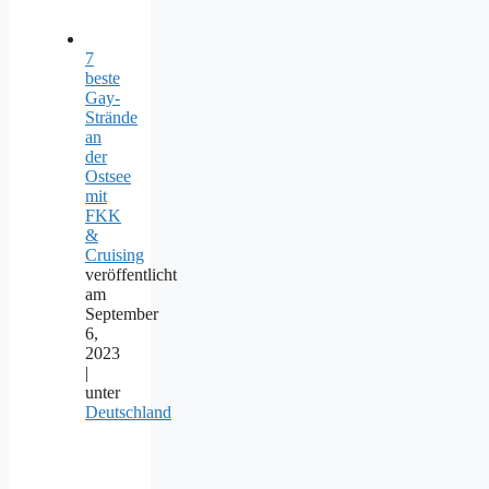
7
beste
Gay-
Strände
an
der
Ostsee
mit
FKK
&
Cruising
veröffentlicht
am
September
6,
2023
|
unter
Deutschland