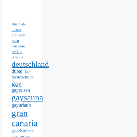
abu dhabi
alpen
arabisch
asien
barcelona
berlin
cruising
deutschland
dubai
fkk
fuerteventura
gay
gayreisen
gaysauna
gayurlaub
gran
canaria
griechenland
ibiza
italien