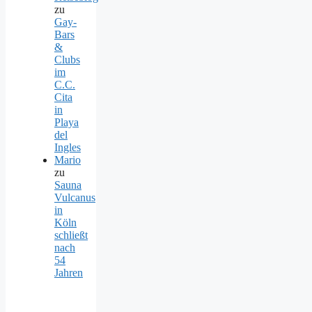
zu
Gay-
Bars
&
Clubs
im
C.C.
Cita
in
Playa
del
Ingles
Mario
zu
Sauna
Vulcanus
in
Köln
schließt
nach
54
Jahren