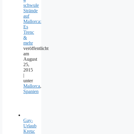
schwule
Strände
auf
Mallorca:
Es
Trenc
&
mehr
veröffentlicht
am
August
25,
2015
|
unter
Mallorca
,
Spanien
Gay-
Urlaub
Kreta: