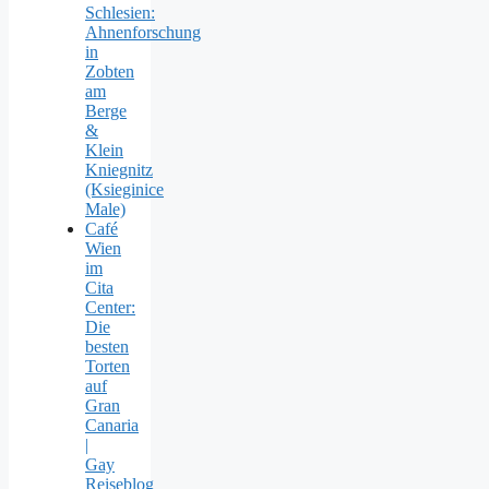
Schlesien:
Ahnenforschung
in
Zobten
am
Berge
&
Klein
Kniegnitz
(Ksieginice
Male)
Café
Wien
im
Cita
Center:
Die
besten
Torten
auf
Gran
Canaria
|
Gay
Reiseblog