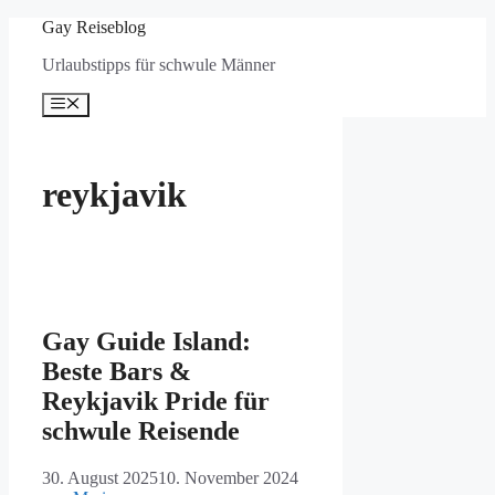
Zum
Gay Reiseblog
Inhalt
Urlaubstipps für schwule Männer
springen
Menü
reykjavik
Gay Guide Island:
Beste Bars &
Reykjavik Pride für
schwule Reisende
30. August 2025
10. November 2024