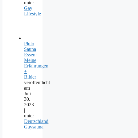
unter
Gay
Lifestyle
Pluto
Sauna
Essen:
Meine
Erfahrungen
+
Bilder
veröffentlicht
am
Juli
30,
2023
|
unter
Deutschland
,
Gaysauna