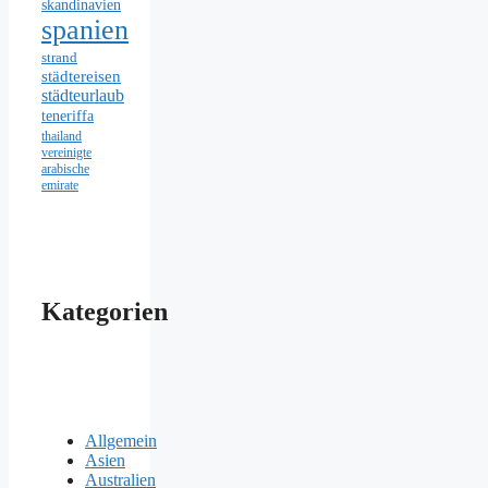
skandinavien
spanien
strand
städtereisen
städteurlaub
teneriffa
thailand
vereinigte
arabische
emirate
Kategorien
Allgemein
Asien
Australien