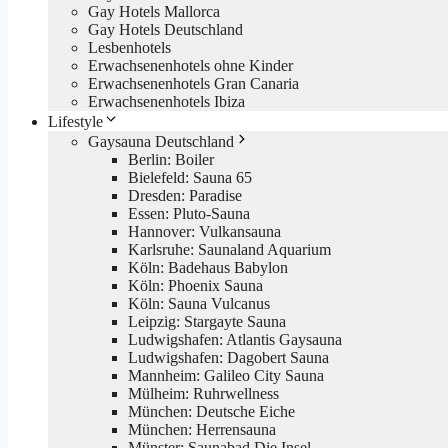
Gay Hotels Mallorca
Gay Hotels Deutschland
Lesbenhotels
Erwachsenenhotels ohne Kinder
Erwachsenenhotels Gran Canaria
Erwachsenenhotels Ibiza
Lifestyle
Gaysauna Deutschland
Berlin: Boiler
Bielefeld: Sauna 65
Dresden: Paradise
Essen: Pluto-Sauna
Hannover: Vulkansauna
Karlsruhe: Saunaland Aquarium
Köln: Badehaus Babylon
Köln: Phoenix Sauna
Köln: Sauna Vulcanus
Leipzig: Stargayte Sauna
Ludwigshafen: Atlantis Gaysauna
Ludwigshafen: Dagobert Sauna
Mannheim: Galileo City Sauna
Mülheim: Ruhrwellness
München: Deutsche Eiche
München: Herrensauna
Münster: Saunabad Die Insel