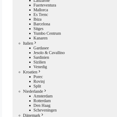
Lanzarote
Fuerteventura
Mallorca
Es Trenc
Ibiza
Barcelona
Sitges
Yumbo Centrum
Kanaren
Italien
Gardasee
Jesolo & Cavallino
Sardinien
Sizilien
Venedig
Kroatien
Porec
Rovinj
Split
Niederlande
Amsterdam
Rotterdam
Den Haag
Scheveningen
Dänemark