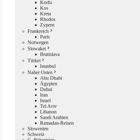
Korfu
Kos
Kreta
Rhodos
Zypern
Frankreich
Paris
Norwegen
Slowakei
Bratislava
Türkei
Istanbul
Naher Osten
Abu Dhabi
Ägypten
Dubai
Iran
Israel
Tel Aviv
Libanon
Saudi Arabien
Ramadan-Reisen
Slowenien
Schweiz
G. Britannien