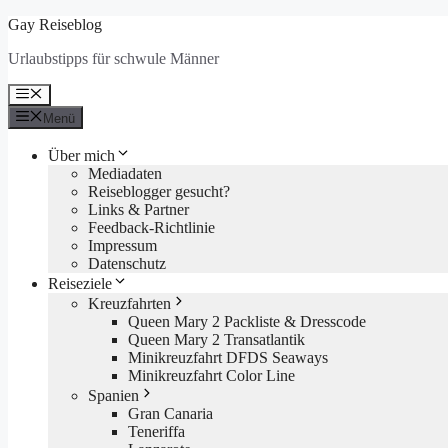
Zum
Gay Reiseblog
Inhalt
Urlaubstipps für schwule Männer
springen
Menü
Menü
Über mich
Mediadaten
Reiseblogger gesucht?
Links & Partner
Feedback-Richtlinie
Impressum
Datenschutz
Reiseziele
Kreuzfahrten
Queen Mary 2 Packliste & Dresscode
Queen Mary 2 Transatlantik
Minikreuzfahrt DFDS Seaways
Minikreuzfahrt Color Line
Spanien
Gran Canaria
Teneriffa