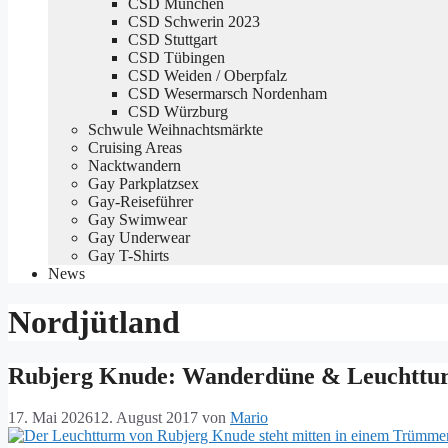
CSD München
CSD Schwerin 2023
CSD Stuttgart
CSD Tübingen
CSD Weiden / Oberpfalz
CSD Wesermarsch Nordenham
CSD Würzburg
Schwule Weihnachtsmärkte
Cruising Areas
Nacktwandern
Gay Parkplatzsex
Gay-Reiseführer
Gay Swimwear
Gay Underwear
Gay T-Shirts
News
Nordjütland
Rubjerg Knude: Wanderdüne & Leuchttu
17. Mai 2026
12. August 2017
von
Mario