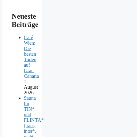
Neueste
Beiträge
Café
Wien:
Die
besten
Torten
auf
Gran
Canaria
1.
August
2026
Sauna
für
TIN*
und
FLINTA*
(trans,
inter*,
nicht-