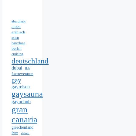
abu dhabi
alpen
arabisch
asien
barcelona
berlin
cruising
deutschland
dubai
fkk
fuerteventura
gay
gayreisen
gaysauna
gayurlaub
gran
canaria
griechenland
ibiza
italien