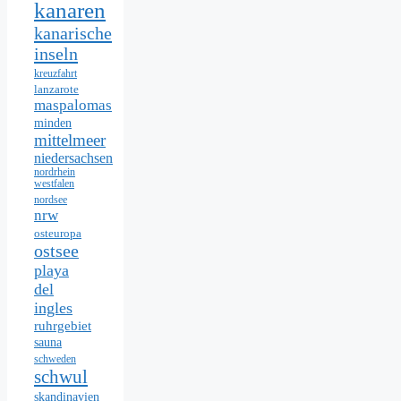
kanaren
kanarische
inseln
kreuzfahrt
lanzarote
maspalomas
minden
mittelmeer
niedersachsen
nordrhein
westfalen
nordsee
nrw
osteuropa
ostsee
playa
del
ingles
ruhrgebiet
sauna
schweden
schwul
skandinavien