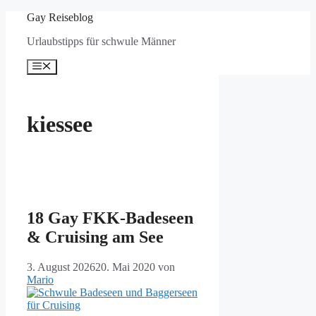
Zum
Gay Reiseblog
Inhalt
Urlaubstipps für schwule Männer
springen
Menü
kiessee
18 Gay FKK-Badeseen
& Cruising am See
3. August 2026
20. Mai 2020
von
Mario