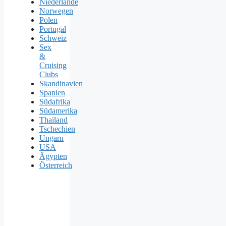
Niederlande
Norwegen
Polen
Portugal
Schweiz
Sex
&
Cruising
Clubs
Skandinavien
Spanien
Südafrika
Südamerika
Thailand
Tschechien
Ungarn
USA
Ägypten
Österreich