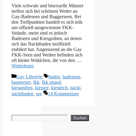
Viele schwule und bisexuelle Männer
treffen sich bei schönem Wetter an
Gay-Badeseen und Baggerseen. Bei
den Treffpunkten handelt es sich teils
um offiziell ausgewiesene FKK-
Strände, meist sind es jedoch
Badeseen und Kiesgruben, an denen
sich das Nacktbaden inoffiziell
etabliert hat. Angrenzend an die Gay
FKK-Seen und Weiher befinden sich
oft kleine Wäldchen, die von den …
Weiterlesen
Kategorien
Schlagwörter
Gay Lifestyle
baden
,
badeseen
,
baggersee
,
fkk
,
fkk strand
,
kiesgruben
,
kiessee
,
kiesteich
,
nackt
,
nacktbaden
,
see
14 Kommentare
Suchen
Suchen