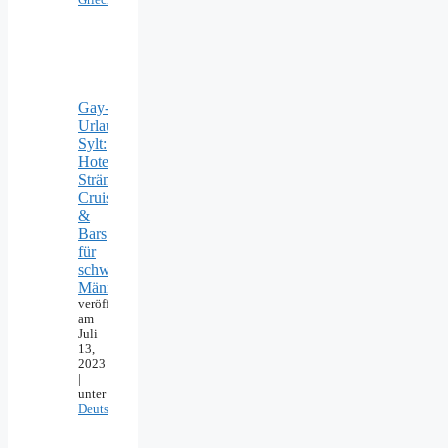
Griechenland
Gay-
Urlaub
Sylt:
Hotels,
Strände,
Cruising
&
Bars
für
schwule
Männer
veröffentlicht
am
Juli
13,
2023
|
unter
Deutschland