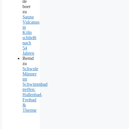
de
boer
zu
Sauna
Vulcanus
in
Köln
schließt
nach
54
Jahren
Bernd
zu
Schwule
Männer
im
Schwimmbad
treffen:
Hallenbad,
Freibad
&
Therme