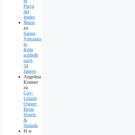
in
Playa
del
Ingles
Mario
zu
Sauna
Vulcanus
in
Köln
schließt
nach
54
Jahren
Angelina
Kramer
zu
Gay-
Urlaub
Ostsee:
Beste
Hotels
&
Strände
H w