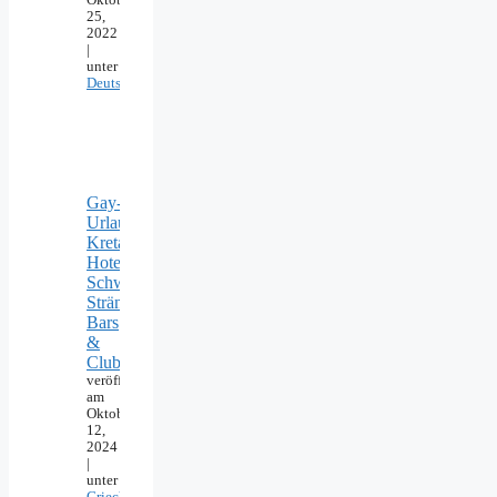
Oktober
25,
2022
|
unter
Deutschland
Gay-
Urlaub
Kreta:
Hotels,
Schwule
Strände,
Bars
&
Clubs
veröffentlicht
am
Oktober
12,
2024
|
unter