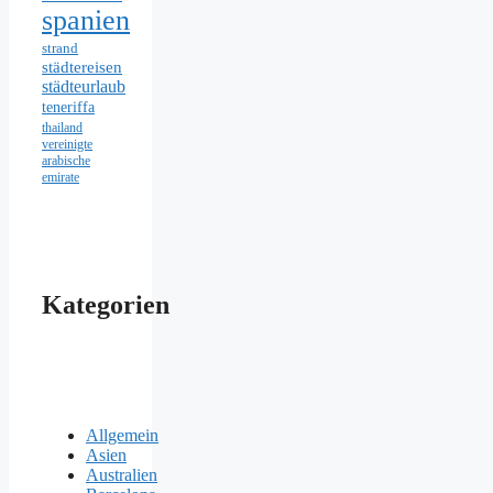
spanien
strand
städtereisen
städteurlaub
teneriffa
thailand
vereinigte
arabische
emirate
Kategorien
Allgemein
Asien
Australien