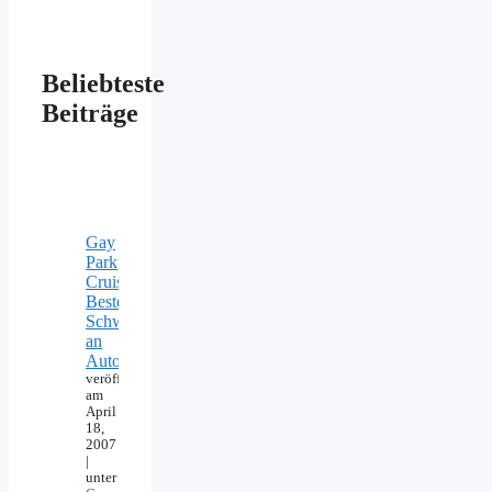
Beliebteste
Beiträge
Gay
Parkplatz
Cruising:
Beste
Schwulentreffs
an
Autobahn
veröffentlicht
am
April
18,
2007
|
unter