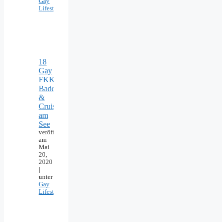
Gay
Lifestyle
18
Gay
FKK-
Badeseen
&
Cruising
am
See
veröffentlicht
am
Mai
20,
2020
|
unter
Gay
Lifestyle