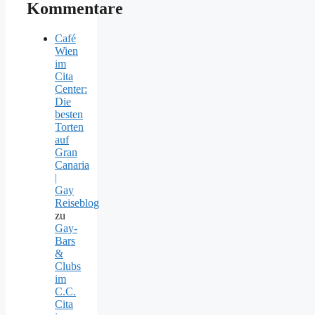
Kommentare
Café
Wien
im
Cita
Center:
Die
besten
Torten
auf
Gran
Canaria
|
Gay
Reiseblog
zu
Gay-
Bars
&
Clubs
im
C.C.
Cita