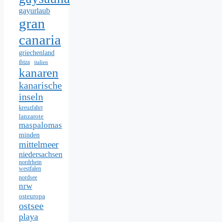
gayurlaub
gran
canaria
griechenland
ibiza
italien
kanaren
kanarische
inseln
kreuzfahrt
lanzarote
maspalomas
minden
mittelmeer
niedersachsen
nordrhein
westfalen
nordsee
nrw
osteuropa
ostsee
playa