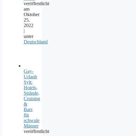
veröffentlicht
am
Oktober
25,
2022
|
unter
Deutschland
Gay-
Urlaub
Sylt:
Hotels,
Strände,
Cruising
&
Bars
für
schwule
Männer
veröffentlicht