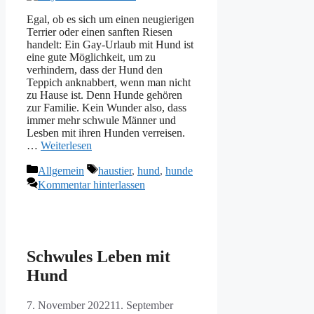
Egal, ob es sich um einen neugierigen
Terrier oder einen sanften Riesen
handelt: Ein Gay-Urlaub mit Hund ist
eine gute Möglichkeit, um zu
verhindern, dass der Hund den
Teppich anknabbert, wenn man nicht
zu Hause ist. Denn Hunde gehören
zur Familie. Kein Wunder also, dass
immer mehr schwule Männer und
Lesben mit ihren Hunden verreisen.
…
Weiterlesen
Kategorien
Schlagwörter
Allgemein
haustier
,
hund
,
hunde
Kommentar hinterlassen
Schwules Leben mit
Hund
7. November 2022
11. September