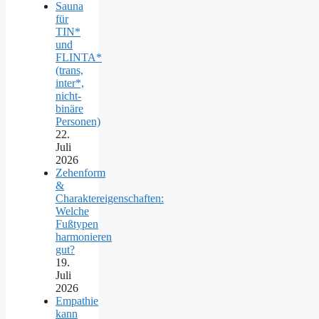
Sauna
für
TIN*
und
FLINTA*
(trans,
inter*,
nicht-
binäre
Personen)
22.
Juli
2026
Zehenform
&
Charaktereigenschaften:
Welche
Fußtypen
harmonieren
gut?
19.
Juli
2026
Empathie
kann