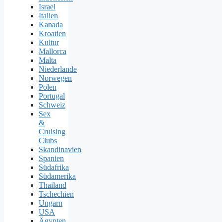
Israel
Italien
Kanada
Kroatien
Kultur
Mallorca
Malta
Niederlande
Norwegen
Polen
Portugal
Schweiz
Sex
&
Cruising
Clubs
Skandinavien
Spanien
Südafrika
Südamerika
Thailand
Tschechien
Ungarn
USA
Ägypten