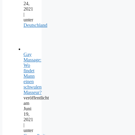
24,
2021
|
unter
Deutschland
Gay
Massage:
Wo
findet
Mann
einen
schwulen
Masseur?
veröffentlicht
am
Juni
19,
2021
|
unter