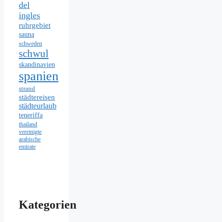
del
ingles
ruhrgebiet
sauna
schweden
schwul
skandinavien
spanien
strand
städtereisen
städteurlaub
teneriffa
thailand
vereinigte
arabische
emirate
Kategorien