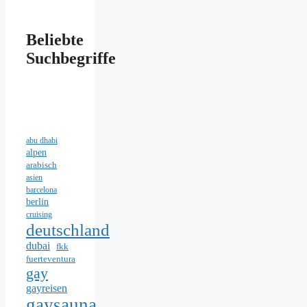
Beliebte
Suchbegriffe
abu dhabi
alpen
arabisch
asien
barcelona
berlin
cruising
deutschland
dubai
fkk
fuerteventura
gay
gayreisen
gaysauna