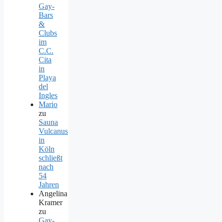
Gay-
Bars
&
Clubs
im
C.C.
Cita
in
Playa
del
Ingles
Mario
zu
Sauna
Vulcanus
in
Köln
schließt
nach
54
Jahren
Angelina
Kramer
zu
Gay-