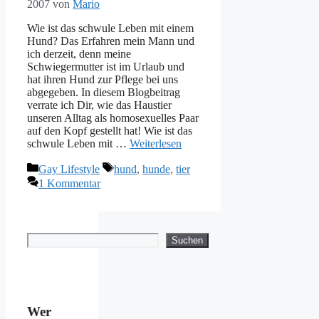
2007
von
Mario
Wie ist das schwule Leben mit einem
Hund? Das Erfahren mein Mann und
ich derzeit, denn meine
Schwiegermutter ist im Urlaub und
hat ihren Hund zur Pflege bei uns
abgegeben. In diesem Blogbeitrag
verrate ich Dir, wie das Haustier
unseren Alltag als homosexuelles Paar
auf den Kopf gestellt hat! Wie ist das
schwule Leben mit …
Weiterlesen
Kategorien
Schlagwörter
Gay Lifestyle
hund
,
hunde
,
tier
1 Kommentar
Suchen
Suchen
Wer