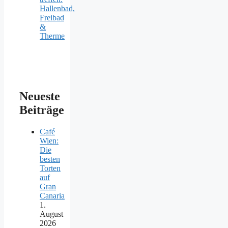
Hallenbad,
Freibad
&
Therme
Neueste
Beiträge
Café
Wien:
Die
besten
Torten
auf
Gran
Canaria
1.
August
2026