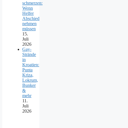
schmerzen:
Wenn
Helfer
Abschied
nehmen
müssen
15.
Juli
2026
Gay-
Strände
in
Kroatien:
Punta
Kriza,
Lokrum,
Bunker
&
mehr
11.
Juli
2026