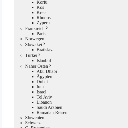
Korfu
Kos
Kreta
Rhodos
Zypern
Frankreich
Paris
Norwegen
Slowakei
Bratislava
Türkei
Istanbul
Naher Osten
Abu Dhabi
Ägypten
Dubai
Iran
Israel
Tel Aviv
Libanon
Saudi Arabien
Ramadan-Reisen
Slowenien
Schweiz
G. Britannien