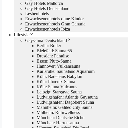
Gay Hotels Mallorca
Gay Hotels Deutschland
Lesbenhotels
Erwachsenenhotels ohne Kinder
Erwachsenenhotels Gran Canaria
Erwachsenenhotels Ibiza
Lifestyle
Gaysauna Deutschland
Berlin: Boiler
Bielefeld: Sauna 65
Dresden: Paradise
Essen: Pluto-Sauna
Hannover: Vulkansauna
Karlsruhe: Saunaland Aquarium
Köln: Badehaus Babylon
Köln: Phoenix Sauna
Köln: Sauna Vulcanus
Leipzig: Stargayte Sauna
Ludwigshafen: Atlantis Gaysauna
Ludwigshafen: Dagobert Sauna
Mannheim: Galileo City Sauna
Mülheim: Ruhrwellness
München: Deutsche Eiche
München: Herrensauna
Münster: Saunabad Die Insel