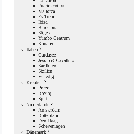
Lanzarote
Fuerteventura
Mallorca
Es Trenc
Ibiza
Barcelona
Sitges
Yumbo Centrum
Kanaren
Italien
Gardasee
Jesolo & Cavallino
Sardinien
Sizilien
Venedig
Kroatien
Porec
Rovinj
Split
Niederlande
Amsterdam
Rotterdam
Den Haag
Scheveningen
Dänemark