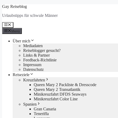
Zum
Gay Reiseblog
Inhalt
Urlaubstipps für schwule Männer
springen
Menü
Menü
Über mich
Mediadaten
Reiseblogger gesucht?
Links & Partner
Feedback-Richtlinie
Impressum
Datenschutz
Reiseziele
Kreuzfahrten
Queen Mary 2 Packliste & Dresscode
Queen Mary 2 Transatlantik
Minikreuzfahrt DFDS Seaways
Minikreuzfahrt Color Line
Spanien
Gran Canaria
Teneriffa