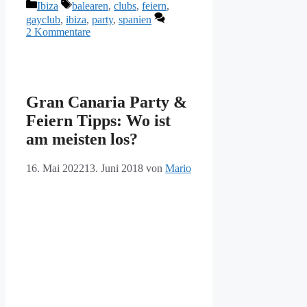
Kategorien
Schlagwörter
Ibiza
balearen
,
clubs
,
feiern
,
gayclub
,
ibiza
,
party
,
spanien
2 Kommentare
Gran Canaria Party &
Feiern Tipps: Wo ist
am meisten los?
16. Mai 2022
13. Juni 2018
von
Mario