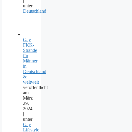
|
unter
Deutschland
Gay
FKK-
Strände
für
Männer
in
Deutschland
&
weltweit
veröffentlicht
am
März
29,
2024
|
unter
Gay
Lifestyle