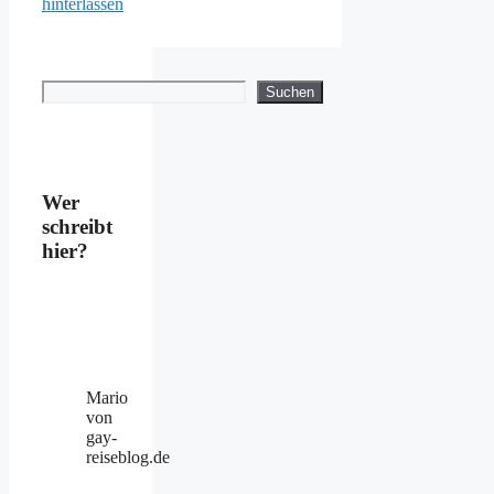
hinterlassen
Suchen
Suchen
Wer
schreibt
hier?
Mario
von
gay-
reiseblog.de