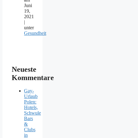
Juni
19,
2021
|
unter
Gesundheit
Neueste
Kommentare
Gay-
Urlaub
Polen:
Hotels,
Schwule
Bars
&
Clubs
in