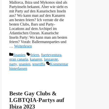
Mallorca, Ibiza und Mykonos sind als
Partyinseln bekannt. Aber wie sieht es
mit Party auf den Kanarischen Inseln
aus? Wo kann man auf den Kanaren
am besten feiern? Ich verrate dir die
besten Clubs, Bars und Party-
Locations auf dem Archipel im
Atlantischen Ozean. Kanarische
Inseln Party: Wo kann man am besten
feiern? Vorab: Ballermannparties und
…
Weiterlesen
Kategorien
Schlagwörter
Spanien
feiern
,
fuerteventura
,
gran canaria
,
kanaren
,
lanzarote
,
party
,
spanien
,
teneriffa
Kommentar
hinterlassen
Beste Gay Clubs &
LGBTQIA-Partys auf
Ibiza 2023