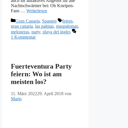
auch ihr attraktives Angebot für alle
Nachtschwärmer bei: Ob Kneipen-
Fans …
Weiterlesen
Kategorien
Schlagwörter
Gran Canaria
,
Spanien
feiern
,
gran canaria
,
las palmas
,
maspalomas
,
meloneras
,
party
,
playa del ingles
1 Kommentar
Fuerteventura Party
feiern: Wo ist am
meisten los?
11. März 2022
29. April 2018
von
Mario