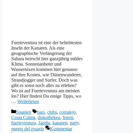
Fuerteventura ist eine der beliebtesten
Inseln der Kanaren. Als eine
geographische Verlängerung der
Sahara herrscht hier ganzjährig mildes
Klima. Sonnenanbeter und
Wassernixen kommen hier genauso
auf ihre Kosten, wie Dünenwanderer,
Strandjogger und Surfer. Doch was
gibt es sonst noch alles zu erleben?
Wo ist auf Fuerteventura am meisten
los? Hier findest Du einige Tipps, wo
…
Weiterlesen
Kategorien
Schlagwörter
Spanien
bars
,
clubs
,
corralejo
,
Costa Calma
,
diskotheken
,
feiern
,
fuerteventura
,
Jandia
,
kanaren
,
party
,
puerto del rosario
Kommentar