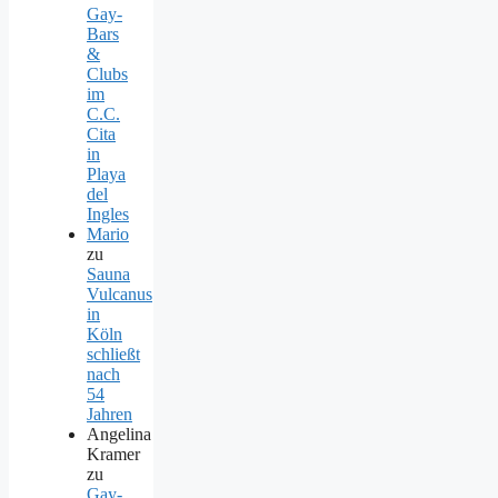
Gay-
Bars
&
Clubs
im
C.C.
Cita
in
Playa
del
Ingles
Mario
zu
Sauna
Vulcanus
in
Köln
schließt
nach
54
Jahren
Angelina
Kramer
zu
Gay-