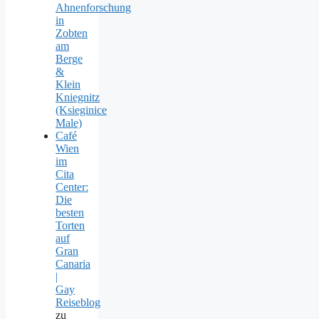
Ahnenforschung
in
Zobten
am
Berge
&
Klein
Kniegnitz
(Ksieginice
Male)
Café
Wien
im
Cita
Center:
Die
besten
Torten
auf
Gran
Canaria
|
Gay
Reiseblog
zu