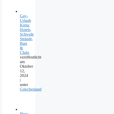
Gay-
Urlaub
Kreta:
Hotels,
Schwule
Strände,
Bars
&
Clubs
veröffentlicht
am
Oktober
12,
2024
|
unter
Griechenland
Pluto