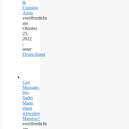
&
Cruising
Areas
veröffentlicht
am
Oktober
25,
2022
|
unter
Deutschland
Gay
Massage:
Wo
findet
Mann
einen
schwulen
Masseur?
veröffentlicht
am