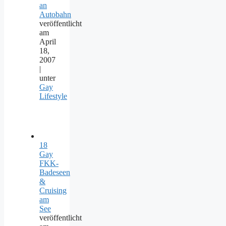
an
Autobahn
veröffentlicht
am
April
18,
2007
|
unter
Gay
Lifestyle
18
Gay
FKK-
Badeseen
&
Cruising
am
See
veröffentlicht