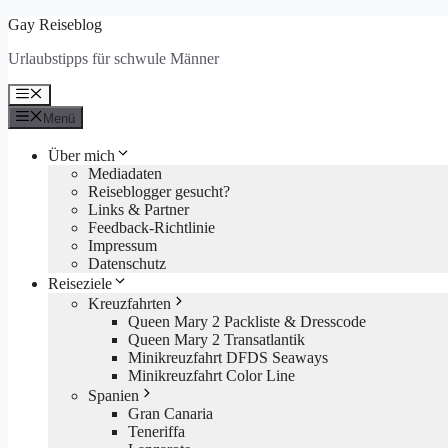
Zum
Gay Reiseblog
Inhalt
Urlaubstipps für schwule Männer
springen
Menü
Menü
Über mich
Mediadaten
Reiseblogger gesucht?
Links & Partner
Feedback-Richtlinie
Impressum
Datenschutz
Reiseziele
Kreuzfahrten
Queen Mary 2 Packliste & Dresscode
Queen Mary 2 Transatlantik
Minikreuzfahrt DFDS Seaways
Minikreuzfahrt Color Line
Spanien
Gran Canaria
Teneriffa