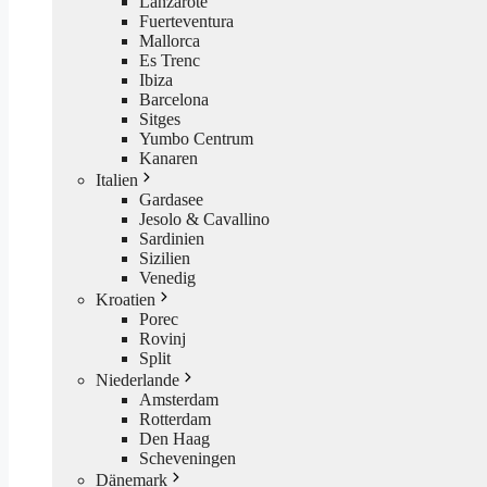
Lanzarote
Fuerteventura
Mallorca
Es Trenc
Ibiza
Barcelona
Sitges
Yumbo Centrum
Kanaren
Italien
Gardasee
Jesolo & Cavallino
Sardinien
Sizilien
Venedig
Kroatien
Porec
Rovinj
Split
Niederlande
Amsterdam
Rotterdam
Den Haag
Scheveningen
Dänemark