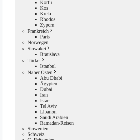
Korfu
Kos
Kreta
Rhodos
Zypern
Frankreich
Paris
Norwegen
Slowakei
Bratislava
Türkei
Istanbul
Naher Osten
Abu Dhabi
Ägypten
Dubai
Iran
Israel
Tel Aviv
Libanon
Saudi Arabien
Ramadan-Reisen
Slowenien
Schweiz
G. Britannien