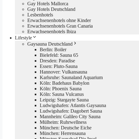
Gay Hotels Mallorca
Gay Hotels Deutschland
Lesbenhotels
Erwachsenenhotels ohne Kinder
Erwachsenenhotels Gran Canaria
Erwachsenenhotels Ibiza
Lifestyle
Gaysauna Deutschland
Berlin: Boiler
Bielefeld: Sauna 65
Dresden: Paradise
Essen: Pluto-Sauna
Hannover: Vulkansauna
Karlsruhe: Saunaland Aquarium
Köln: Badehaus Babylon
Köln: Phoenix Sauna
Köln: Sauna Vulcanus
Leipzig: Stargayte Sauna
Ludwigshafen: Atlantis Gaysauna
Ludwigshafen: Dagobert Sauna
Mannheim: Galileo City Sauna
Mülheim: Ruhrwellness
München: Deutsche Eiche
München: Herrensauna
Münster: Saunabad Die Insel