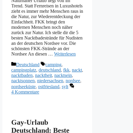
Naturnaher Urlaub liegt voll im
Trend. Statt Fernreisen in Luxushotels
zieht es immer mehr Menschen raus in
die Natur, zur Wiederentdeckung der
Einfachheit. FKK bringt den
modernen Menschen noch näher
zurück zur Natur. Ich stelle dir die 5
besten Nacktbadestrände für Nudisten
an der deutschen Nordsee vor. Die
schönsten FKK-Strände an der
Nordsee An diesen …
Weiterlesen
Kategorien
Schlagwörter
Deutschland
camping
,
campingplatz
,
deutschland
,
fkk
,
nackt
,
nacktbaden
,
nacktheit
,
nacktsein
,
nacktsonnen
,
niedersachsen
,
nordsee
,
nordseeküste
,
ostfriesland
,
sylt
4 Kommentare
Gay-Urlaub
Deutschland: Beste