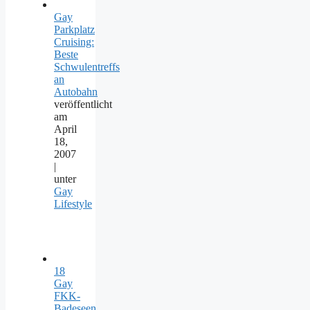
Gay
Parkplatz
Cruising:
Beste
Schwulentreffs
an
Autobahn
veröffentlicht
am
April
18,
2007
|
unter
Gay
Lifestyle
18
Gay
FKK-
Badeseen