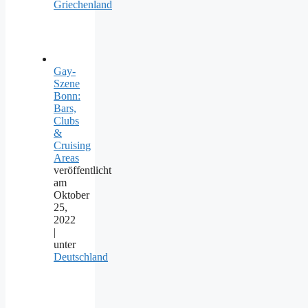
Griechenland
Gay-
Szene
Bonn:
Bars,
Clubs
&
Cruising
Areas
veröffentlicht
am
Oktober
25,
2022
|
unter
Deutschland