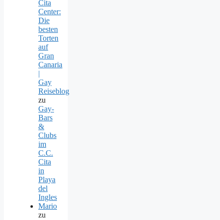
Cita
Center:
Die
besten
Torten
auf
Gran
Canaria
|
Gay
Reiseblog
zu
Gay-
Bars
&
Clubs
im
C.C.
Cita
in
Playa
del
Ingles
Mario
zu