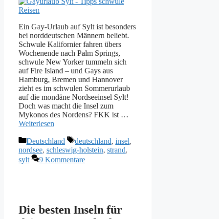
Ein Gay-Urlaub auf Sylt ist besonders
bei norddeutschen Männern beliebt.
Schwule Kalifornier fahren übers
Wochenende nach Palm Springs,
schwule New Yorker tummeln sich
auf Fire Island – und Gays aus
Hamburg, Bremen und Hannover
zieht es im schwulen Sommerurlaub
auf die mondäne Nordseeinsel Sylt!
Doch was macht die Insel zum
Mykonos des Nordens? FKK ist …
Weiterlesen
Kategorien
Schlagwörter
Deutschland
deutschland
,
insel
,
nordsee
,
schleswig-holstein
,
strand
,
sylt
9 Kommentare
Die besten Inseln für