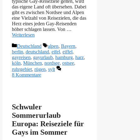
typische Gay-Reiseziele gelten, wird
das eigene Land oft übersehen. Dabei
gibt es zwischen Nordsee und Alpen
eine Vielzahl von Reisezielen, die das
Herz eines jeden Gay-Reisenden
höher schlagen lassen. Von …
Weiterlesen
Kategorien
Schlagwörter
Deutschland
alpen
,
Bayern
,
berlin
,
deutschland
,
eifel
,
eiffel
,
gayreisen
,
gayurlaub
,
hamburg
,
harz
,
köln
,
München
,
nordsee
,
ostsee
,
ruhrgebiet
,
rügen
,
sylt
8 Kommentare
Schwuler
Sommerurlaub
Europa: Reiseziele für
Gays im Sommer