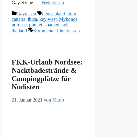
Gay-Szene. …
Weiterlesen
Kategorien
Schlagwörter
Gayreisen
deutschland
,
gran
canaria
,
ibiza
,
key west
,
Mykonos
,
nordsee
,
phuket
,
spanien
,
sylt
,
thailand
Kommentar hinterlassen
FKK-Urlaub Nordsee:
Nacktbadestrände &
Campingplätze für
Nudisten
21. Januar 2021
von
Mario