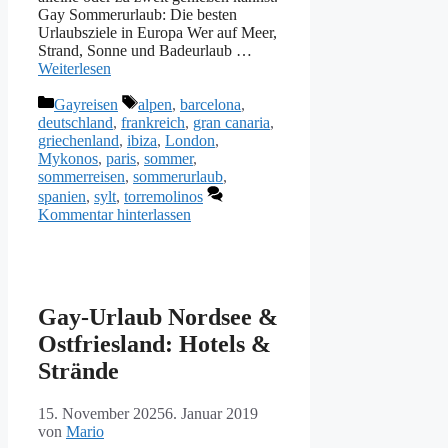
Gay Sommerurlaub: Die besten
Urlaubsziele in Europa Wer auf Meer,
Strand, Sonne und Badeurlaub …
Weiterlesen
Kategorien
Schlagwörter
Gayreisen
alpen
,
barcelona
,
deutschland
,
frankreich
,
gran canaria
,
griechenland
,
ibiza
,
London
,
Mykonos
,
paris
,
sommer
,
sommerreisen
,
sommerurlaub
,
spanien
,
sylt
,
torremolinos
Kommentar hinterlassen
Gay-Urlaub Nordsee &
Ostfriesland: Hotels &
Strände
15. November 2025
6. Januar 2019
von
Mario