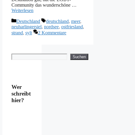
Community das wunderschöne …
Weiterlesen
Kategorien
Schlagwörter
Deutschland
deutschland
,
meer
,
neuharlingersiel
,
nordsee
,
ostfriesland
,
strand
,
sylt
2 Kommentare
Suchen
Suchen
Wer
schreibt
hier?