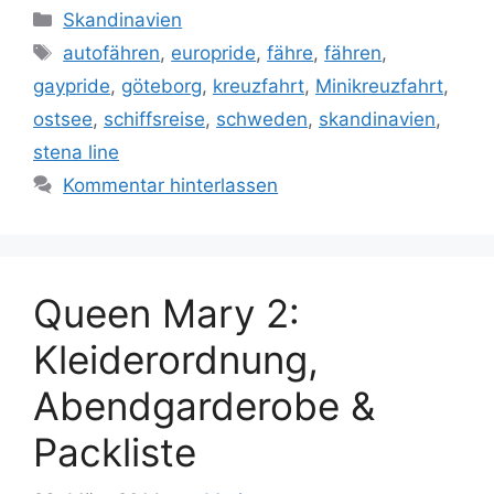
Kategorien
Skandinavien
Schlagwörter
autofähren
,
europride
,
fähre
,
fähren
,
gaypride
,
göteborg
,
kreuzfahrt
,
Minikreuzfahrt
,
ostsee
,
schiffsreise
,
schweden
,
skandinavien
,
stena line
Kommentar hinterlassen
Queen Mary 2:
Kleiderordnung,
Abendgarderobe &
Packliste