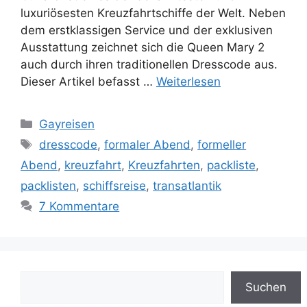
luxuriösesten Kreuzfahrtschiffe der Welt. Neben
dem erstklassigen Service und der exklusiven
Ausstattung zeichnet sich die Queen Mary 2
auch durch ihren traditionellen Dresscode aus.
Dieser Artikel befasst …
Weiterlesen
Kategorien
Gayreisen
Schlagwörter
dresscode
,
formaler Abend
,
formeller
Abend
,
kreuzfahrt
,
Kreuzfahrten
,
packliste
,
packlisten
,
schiffsreise
,
transatlantik
7 Kommentare
Suchen
Suchen