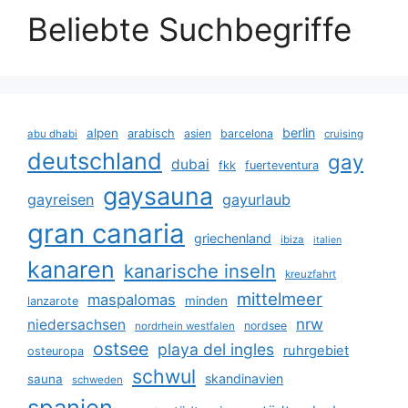
Beliebte Suchbegriffe
berlin
alpen
arabisch
asien
barcelona
abu dhabi
cruising
deutschland
gay
dubai
fkk
fuerteventura
gaysauna
gayreisen
gayurlaub
gran canaria
griechenland
ibiza
italien
kanaren
kanarische inseln
kreuzfahrt
mittelmeer
maspalomas
minden
lanzarote
nrw
niedersachsen
nordsee
nordrhein westfalen
ostsee
playa del ingles
ruhrgebiet
osteuropa
schwul
skandinavien
sauna
schweden
spanien