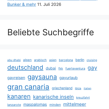
Bunker & mehr
11. Juli 2026
Beliebte Suchbegriffe
berlin
alpen
arabisch
asien
barcelona
abu dhabi
cruising
deutschland
gay
dubai
fkk
fuerteventura
gaysauna
gayreisen
gayurlaub
gran canaria
griechenland
ibiza
italien
kanaren
kanarische inseln
kreuzfahrt
mittelmeer
maspalomas
minden
lanzarote