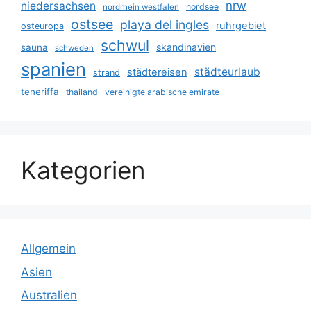
nrw
niedersachsen
nordsee
nordrhein westfalen
ostsee
playa del ingles
ruhrgebiet
osteuropa
schwul
skandinavien
sauna
schweden
spanien
städteurlaub
städtereisen
strand
teneriffa
thailand
vereinigte arabische emirate
Kategorien
Allgemein
Asien
Australien