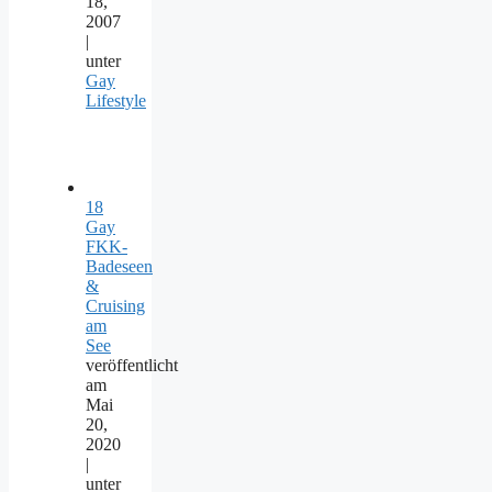
18,
2007
|
unter
Gay
Lifestyle
18
Gay
FKK-
Badeseen
&
Cruising
am
See
veröffentlicht
am
Mai
20,
2020
|
unter