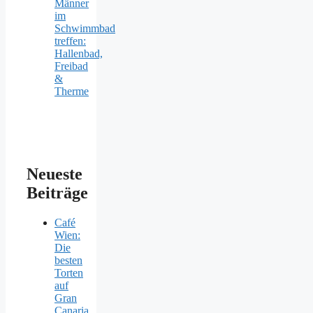
Männer
im
Schwimmbad
treffen:
Hallenbad,
Freibad
&
Therme
Neueste
Beiträge
Café
Wien:
Die
besten
Torten
auf
Gran
Canaria