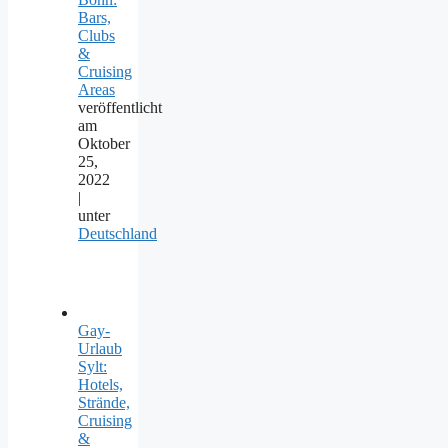
Bars,
Clubs
&
Cruising
Areas
veröffentlicht
am
Oktober
25,
2022
|
unter
Deutschland
Gay-
Urlaub
Sylt:
Hotels,
Strände,
Cruising
&