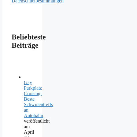
Datenschutzbestimmungen
Beliebteste
Beiträge
Gay
Parkplatz
Cruising:
Beste
Schwulentreffs
an
Autobahn
veröffentlicht
am
April