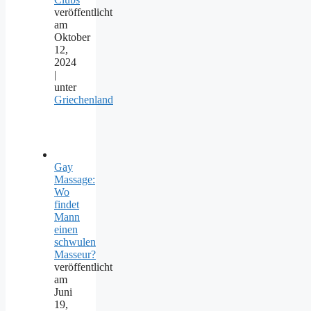
veröffentlicht
am
Oktober
12,
2024
|
unter
Griechenland
Gay
Massage:
Wo
findet
Mann
einen
schwulen
Masseur?
veröffentlicht
am
Juni
19,