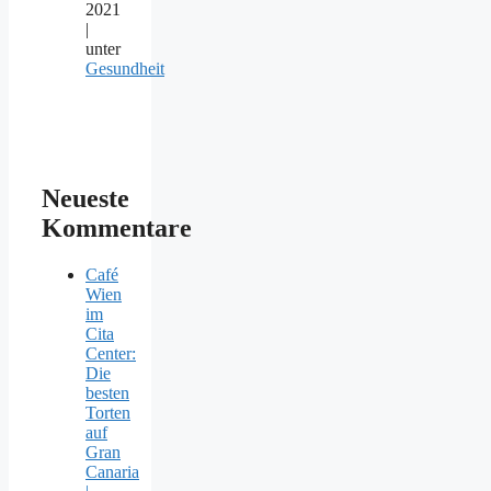
2021
|
unter
Gesundheit
Neueste
Kommentare
Café
Wien
im
Cita
Center:
Die
besten
Torten
auf
Gran
Canaria