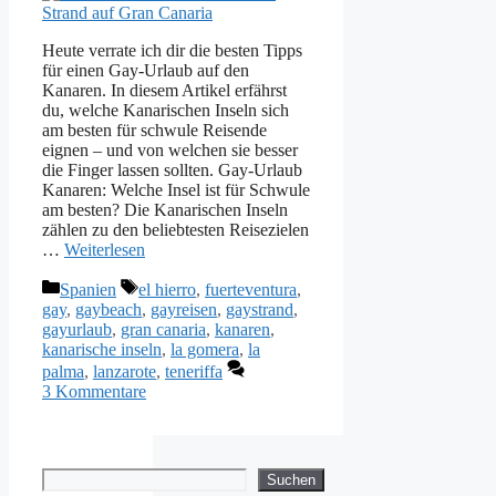
Heute verrate ich dir die besten Tipps
für einen Gay-Urlaub auf den
Kanaren. In diesem Artikel erfährst
du, welche Kanarischen Inseln sich
am besten für schwule Reisende
eignen – und von welchen sie besser
die Finger lassen sollten. Gay-Urlaub
Kanaren: Welche Insel ist für Schwule
am besten? Die Kanarischen Inseln
zählen zu den beliebtesten Reisezielen
…
Weiterlesen
Kategorien
Schlagwörter
Spanien
el hierro
,
fuerteventura
,
gay
,
gaybeach
,
gayreisen
,
gaystrand
,
gayurlaub
,
gran canaria
,
kanaren
,
kanarische inseln
,
la gomera
,
la
palma
,
lanzarote
,
teneriffa
3 Kommentare
Suchen
Suchen