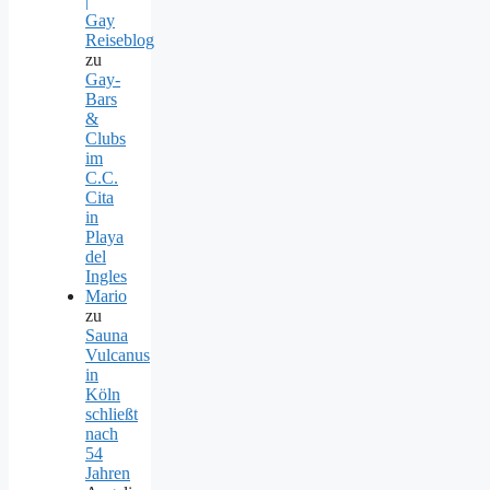
|
Gay
Reiseblog
zu
Gay-
Bars
&
Clubs
im
C.C.
Cita
in
Playa
del
Ingles
Mario
zu
Sauna
Vulcanus
in
Köln
schließt
nach
54
Jahren