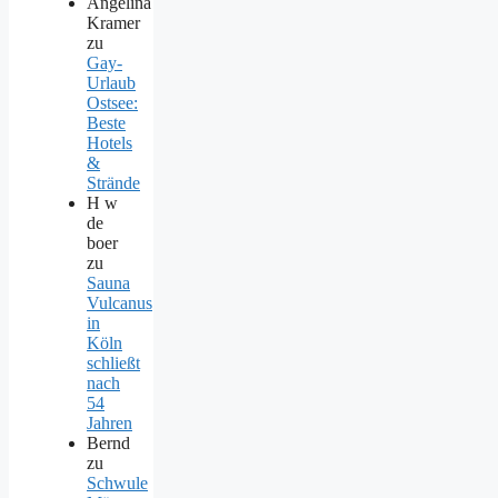
Angelina
Kramer
zu
Gay-
Urlaub
Ostsee:
Beste
Hotels
&
Strände
H w
de
boer
zu
Sauna
Vulcanus
in
Köln
schließt
nach
54
Jahren
Bernd
zu
Schwule