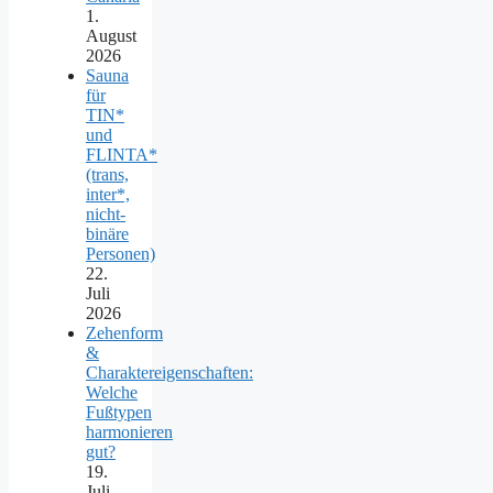
1.
August
2026
Sauna
für
TIN*
und
FLINTA*
(trans,
inter*,
nicht-
binäre
Personen)
22.
Juli
2026
Zehenform
&
Charaktereigenschaften:
Welche
Fußtypen
harmonieren
gut?
19.
Juli