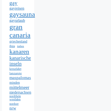
gay
gayreisen
gaysauna
gayurlaub
gran
canaria
griechenland
ibiza
italien
kanaren
kanarische
inseln
kreuzfahrt
lanzarote
maspalomas
minden
mittelmeer
niedersachsen
nordrhein
westfalen
nordsee
nrw