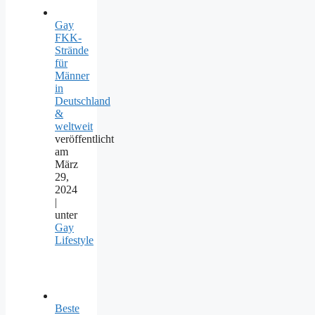
Gay
FKK-
Strände
für
Männer
in
Deutschland
&
weltweit
veröffentlicht
am
März
29,
2024
|
unter
Gay
Lifestyle
Beste