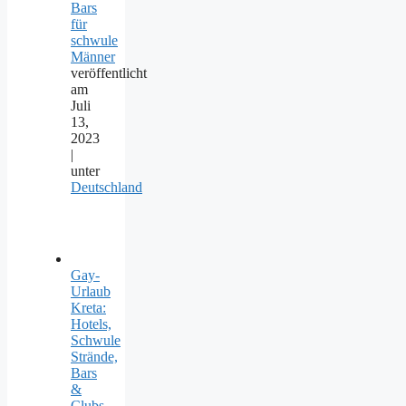
Bars
für
schwule
Männer
veröffentlicht
am
Juli
13,
2023
|
unter
Deutschland
Gay-
Urlaub
Kreta:
Hotels,
Schwule
Strände,
Bars
&
Clubs