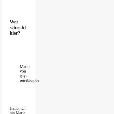
Wer
schreibt
hier?
Mario
von
gay-
reiseblog.de
Hallo, ich
bin Mario.