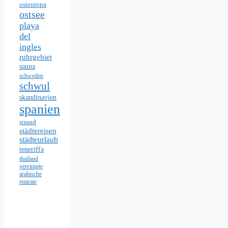
osteuropa
ostsee
playa
del
ingles
ruhrgebiet
sauna
schweden
schwul
skandinavien
spanien
strand
städtereisen
städteurlaub
teneriffa
thailand
vereinigte
arabische
emirate