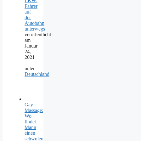
LKW-
Fahrer
auf
der
Autobahn
unterwegs
veröffentlicht
am
Januar
24,
2021
|
unter
Deutschland
Gay
Massage:
Wo
findet
Mann
einen
schwulen