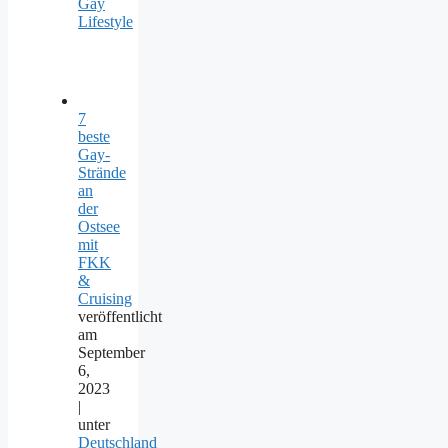
Gay
Lifestyle
7
beste
Gay-
Strände
an
der
Ostsee
mit
FKK
&
Cruising
veröffentlicht
am
September
6,
2023
|
unter
Deutschland