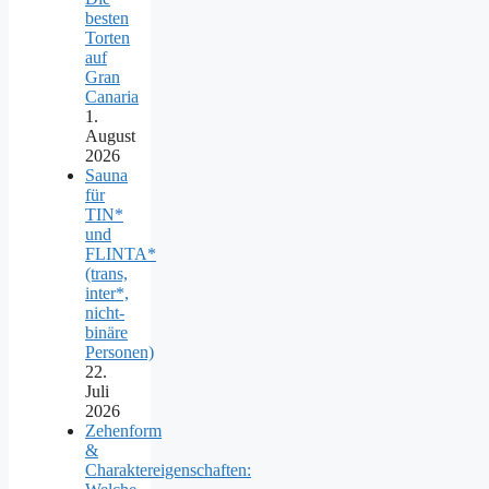
besten
Torten
auf
Gran
Canaria
1.
August
2026
Sauna
für
TIN*
und
FLINTA*
(trans,
inter*,
nicht-
binäre
Personen)
22.
Juli
2026
Zehenform
&
Charaktereigenschaften: