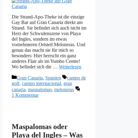
Die Strand-Apo-Theke ist die einzige
Gay Bar auf Gran Canaria direkt am
Strand. Sie befindet sich auch nicht im
Herz der Schwulenszene von Playa
del Ingles, sondern im etwas
vornehmeren Ortsteil Meloneras. Und
genau das macht sie für mich so
besonders: Hier herrscht ein ganz
anderes Flair als im Yumbo Centre!
Wo befindet sich die …
Weiterlesen
Kategorien
Schlagwörter
Gran Canaria
,
Spanien
campo de
golf
,
campo internacional
,
gran
canaria
,
maspalomas
,
meloneras
1 Kommentar
Maspalomas oder
Playa del Ingles – Was