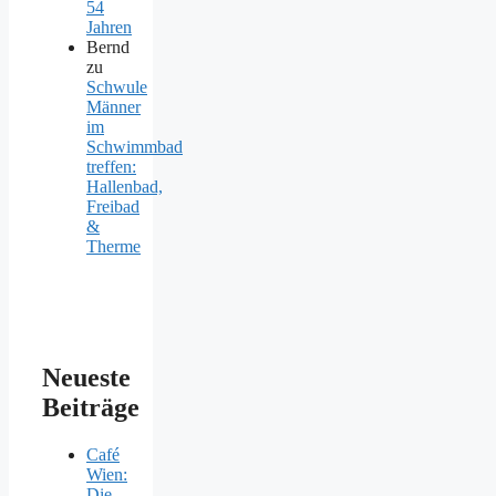
54
Jahren
Bernd
zu
Schwule
Männer
im
Schwimmbad
treffen:
Hallenbad,
Freibad
&
Therme
Neueste
Beiträge
Café
Wien:
Die