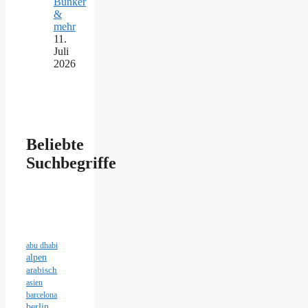
Bunker
&
mehr
11.
Juli
2026
Beliebte
Suchbegriffe
abu dhabi
alpen
arabisch
asien
barcelona
berlin