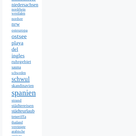
niedersachsen
nordrhein
westfalen
nordsee
nrw
osteuropa
ostsee
playa
del
ingles
ruhrgebiet
sauna
schweden
schwul
skandinavien
spanien
strand
städtereisen
städteurlaub
teneriffa
thailand
vereinigte
arabische