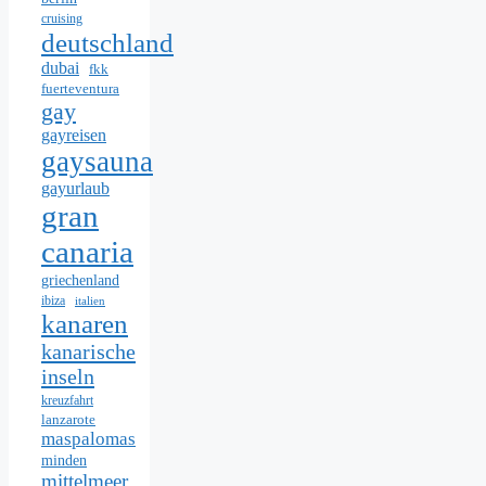
cruising
deutschland
dubai
fkk
fuerteventura
gay
gayreisen
gaysauna
gayurlaub
gran
canaria
griechenland
ibiza
italien
kanaren
kanarische
inseln
kreuzfahrt
lanzarote
maspalomas
minden
mittelmeer