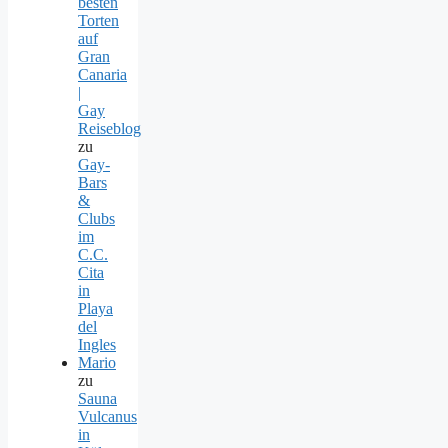
besten
Torten
auf
Gran
Canaria
|
Gay
Reiseblog
zu
Gay-
Bars
&
Clubs
im
C.C.
Cita
in
Playa
del
Ingles
Mario
zu
Sauna
Vulcanus
in