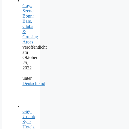
Gay-
Szene
Bonn:
Bars,
Clubs
&
Cruising
Areas
veröffentlicht
am
Oktober
25,
2022
|
unter
Deutschland
Gay-
Urlaub
Sylt:
Hotels,