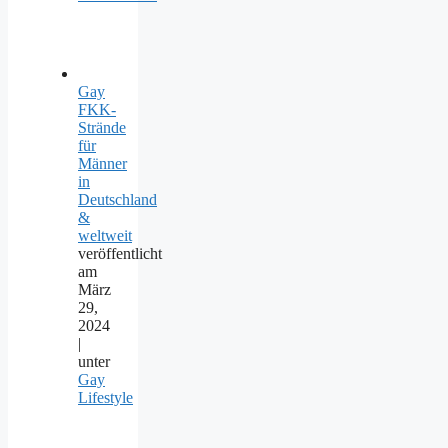
Gay
FKK-
Strände
für
Männer
in
Deutschland
&
weltweit
veröffentlicht
am
März
29,
2024
|
unter
Gay
Lifestyle