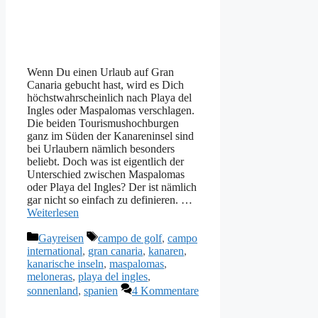
Wenn Du einen Urlaub auf Gran
Canaria gebucht hast, wird es Dich
höchstwahrscheinlich nach Playa del
Ingles oder Maspalomas verschlagen.
Die beiden Tourismushochburgen
ganz im Süden der Kanareninsel sind
bei Urlaubern nämlich besonders
beliebt. Doch was ist eigentlich der
Unterschied zwischen Maspalomas
oder Playa del Ingles? Der ist nämlich
gar nicht so einfach zu definieren. …
Weiterlesen
Kategorien
Schlagwörter
Gayreisen
campo de golf
,
campo
international
,
gran canaria
,
kanaren
,
kanarische inseln
,
maspalomas
,
meloneras
,
playa del ingles
,
sonnenland
,
spanien
4 Kommentare