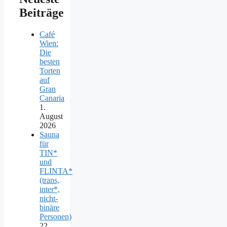
Beiträge
Café
Wien:
Die
besten
Torten
auf
Gran
Canaria
1.
August
2026
Sauna
für
TIN*
und
FLINTA*
(trans,
inter*,
nicht-
binäre
Personen)
22.