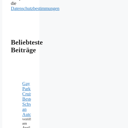
die
Datenschutzbestimmungen
Beliebteste
Beiträge
Gay
Parkplatz
Cruising:
Beste
Schwulentreffs
an
Autobahn
veröffentlicht
am
April