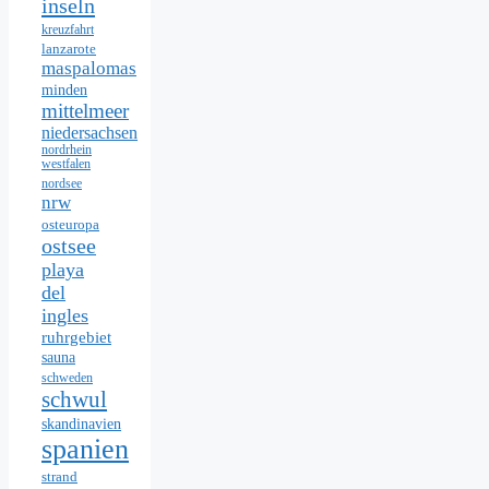
inseln
kreuzfahrt
lanzarote
maspalomas
minden
mittelmeer
niedersachsen
nordrhein
westfalen
nordsee
nrw
osteuropa
ostsee
playa
del
ingles
ruhrgebiet
sauna
schweden
schwul
skandinavien
spanien
strand