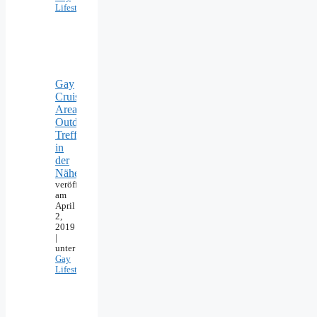
Lifestyle
Gay
Cruising
Areas:
Outdoor-
Treffpunkte
in
der
Nähe
veröffentlicht
am
April
2,
2019
|
unter
Gay
Lifestyle