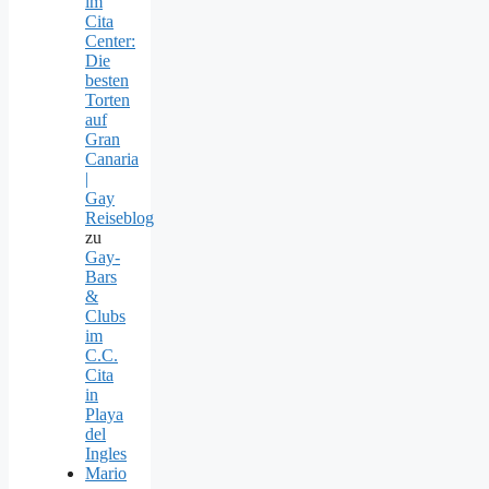
im
Cita
Center:
Die
besten
Torten
auf
Gran
Canaria
|
Gay
Reiseblog
zu
Gay-
Bars
&
Clubs
im
C.C.
Cita
in
Playa
del
Ingles
Mario