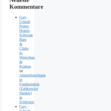
Neueste
Kommentare
Gay-
Urlaub
Polen:
Hotels,
Schwule
Bars
&
Clubs
in
Warschau
&
Krakau
zu
Ahnenforschung
in
Frankenstein
(Zabkowice
Slaskie)
in
Schlesien
Gay-
Urlaub