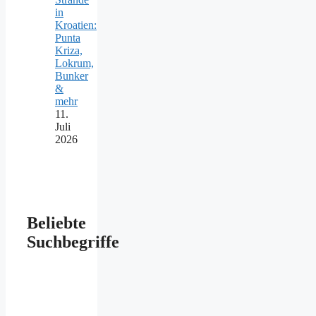
in
Kroatien:
Punta
Kriza,
Lokrum,
Bunker
&
mehr
11.
Juli
2026
Beliebte
Suchbegriffe