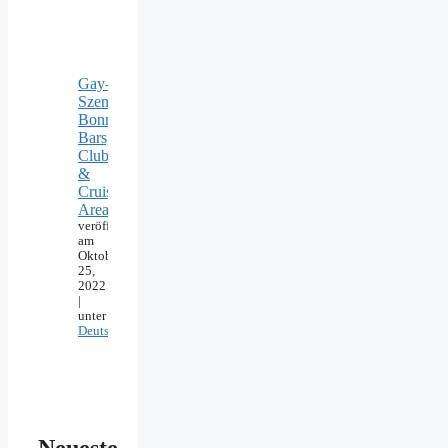
Gay-
Szene
Bonn:
Bars,
Clubs
&
Cruising
Areas
veröffentlicht
am
Oktober
25,
2022
|
unter
Deutschland