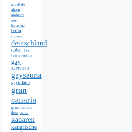
abu dhabi
alpen
arabisch
asien
barcelona
berlin
cruising
deutschland
dubai
fkk
fuerteventura
gay
gayreisen
gaysauna
gayurlaub
gran
canaria
griechenland
ibiza
italien
kanaren
kanarische