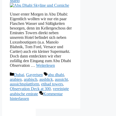
Mario
Unser erster Morgen in Abu Dhabi:
Eigentlich wollten wir nur ein paar
Flaschen Wasser und Süßigkeiten
besorgen, denn im Kellergeschoss der
Emirates Towers direkt neben
unserem Hotel befindet sich neben
Luxusboutiquen (u.a. Manolo
Blahnik, Tom Ford, Versace und
Cartier) auch ein kleiner Supermarkt.
Doch dann entdeckten wir eher
zufällig den Eingang zum Abu Dhabi
Observation …
Weiterlesen
Kategorien
Schlagwörter
Dubai
,
Gayreisen
abu dhabi
,
arabien
,
arabisch
,
ausblick
,
aussicht
,
aussichtsplattform
,
etihad towers
,
Observation Deck at 300
,
vereinigte
arabische emirate
Kommentar
hinterlassen