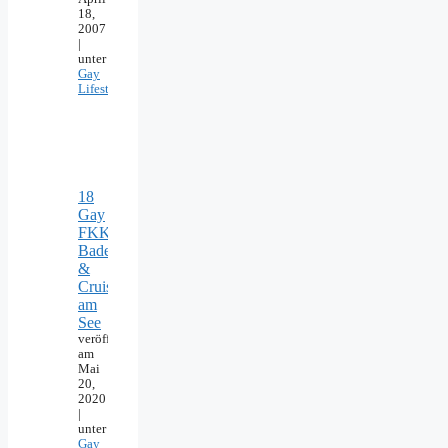
18,
2007
|
unter
Gay
Lifestyle
18
Gay
FKK-
Badeseen
&
Cruising
am
See
veröffentlicht
am
Mai
20,
2020
|
unter
Gay