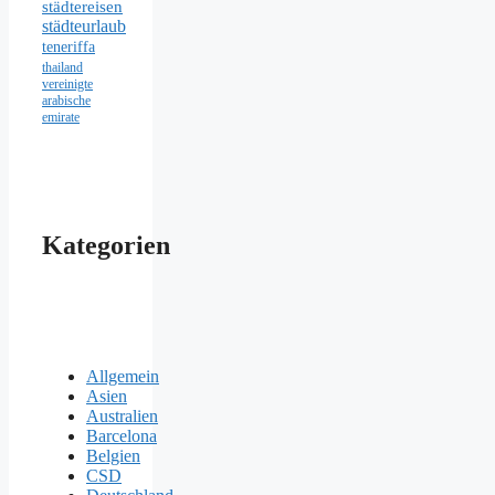
städtereisen
städteurlaub
teneriffa
thailand
vereinigte
arabische
emirate
Kategorien
Allgemein
Asien
Australien
Barcelona
Belgien
CSD