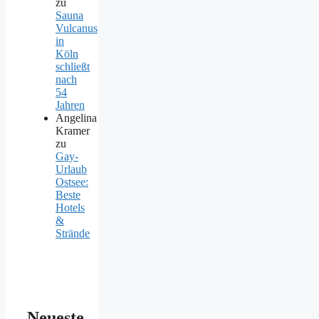
zu
Sauna
Vulcanus
in
Köln
schließt
nach
54
Jahren
Angelina
Kramer
zu
Gay-
Urlaub
Ostsee:
Beste
Hotels
&
Strände
Neueste