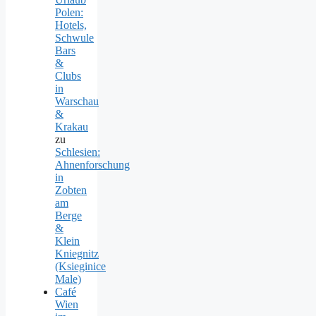
Polen:
Hotels,
Schwule
Bars
&
Clubs
in
Warschau
&
Krakau
zu
Schlesien:
Ahnenforschung
in
Zobten
am
Berge
&
Klein
Kniegnitz
(Ksieginice
Male)
Café
Wien