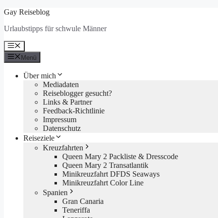
Zum
Gay Reiseblog
Inhalt
Urlaubstipps für schwule Männer
springen
Menü
Menü
Über mich
Mediadaten
Reiseblogger gesucht?
Links & Partner
Feedback-Richtlinie
Impressum
Datenschutz
Reiseziele
Kreuzfahrten
Queen Mary 2 Packliste & Dresscode
Queen Mary 2 Transatlantik
Minikreuzfahrt DFDS Seaways
Minikreuzfahrt Color Line
Spanien
Gran Canaria
Teneriffa