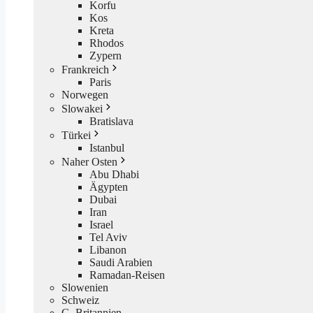
Korfu
Kos
Kreta
Rhodos
Zypern
Frankreich
Paris
Norwegen
Slowakei
Bratislava
Türkei
Istanbul
Naher Osten
Abu Dhabi
Ägypten
Dubai
Iran
Israel
Tel Aviv
Libanon
Saudi Arabien
Ramadan-Reisen
Slowenien
Schweiz
G. Britannien