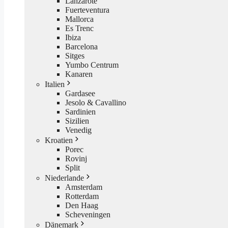
Lanzarote
Fuerteventura
Mallorca
Es Trenc
Ibiza
Barcelona
Sitges
Yumbo Centrum
Kanaren
Italien
Gardasee
Jesolo & Cavallino
Sardinien
Sizilien
Venedig
Kroatien
Porec
Rovinj
Split
Niederlande
Amsterdam
Rotterdam
Den Haag
Scheveningen
Dänemark