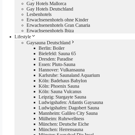
Gay Hotels Mallorca
Gay Hotels Deutschland
Lesbenhotels
Erwachsenenhotels ohne Kinder
Erwachsenenhotels Gran Canaria
Erwachsenenhotels Ibiza
Lifestyle
Gaysauna Deutschland
Berlin: Boiler
Bielefeld: Sauna 65
Dresden: Paradise
Essen: Pluto-Sauna
Hannover: Vulkansauna
Karlsruhe: Saunaland Aquarium
Köln: Badehaus Babylon
Köln: Phoenix Sauna
Köln: Sauna Vulcanus
Leipzig: Stargayte Sauna
Ludwigshafen: Atlantis Gaysauna
Ludwigshafen: Dagobert Sauna
Mannheim: Galileo City Sauna
Mülheim: Ruhrwellness
München: Deutsche Eiche
München: Herrensauna
Münster: Saunabad Die Insel