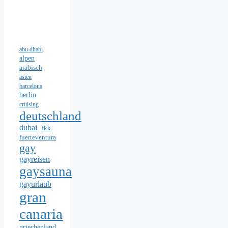
abu dhabi
alpen
arabisch
asien
barcelona
berlin
cruising
deutschland
dubai
fkk
fuerteventura
gay
gayreisen
gaysauna
gayurlaub
gran
canaria
griechenland