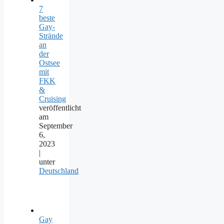
7
beste
Gay-
Strände
an
der
Ostsee
mit
FKK
&
Cruising
veröffentlicht
am
September
6,
2023
|
unter
Deutschland
Gay