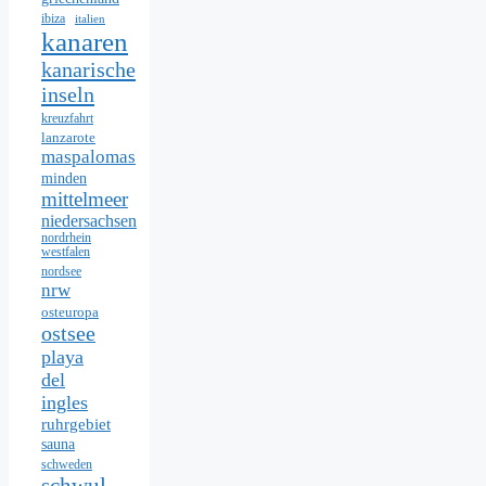
ibiza
italien
kanaren
kanarische
inseln
kreuzfahrt
lanzarote
maspalomas
minden
mittelmeer
niedersachsen
nordrhein
westfalen
nordsee
nrw
osteuropa
ostsee
playa
del
ingles
ruhrgebiet
sauna
schweden
schwul