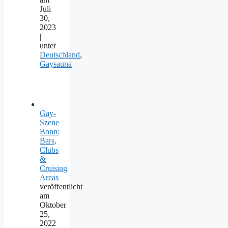
Juli
30,
2023
|
unter
Deutschland
,
Gaysauna
Gay-
Szene
Bonn:
Bars,
Clubs
&
Cruising
Areas
veröffentlicht
am
Oktober
25,
2022