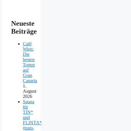
Neueste
Beiträge
Café
Wien:
Die
besten
Torten
auf
Gran
Canaria
1.
August
2026
Sauna
für
TIN*
und
FLINTA*
(trans,