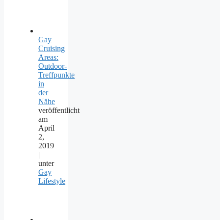
Gay
Cruising
Areas:
Outdoor-
Treffpunkte
in
der
Nähe
veröffentlicht
am
April
2,
2019
|
unter
Gay
Lifestyle