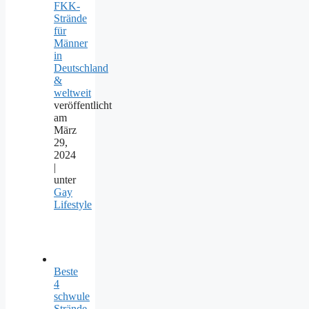
FKK-
Strände
für
Männer
in
Deutschland
&
weltweit
veröffentlicht
am
März
29,
2024
|
unter
Gay
Lifestyle
Beste
4
schwule
Strände