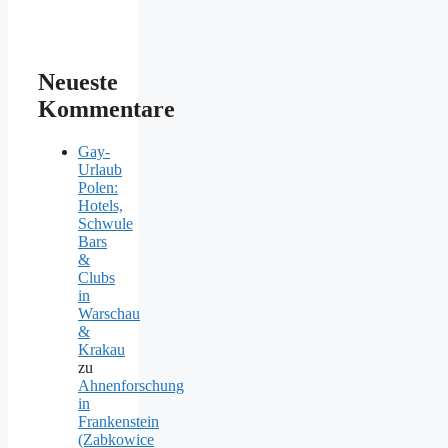
Neueste
Kommentare
Gay-
Urlaub
Polen:
Hotels,
Schwule
Bars
&
Clubs
in
Warschau
&
Krakau
zu
Ahnenforschung
in
Frankenstein
(Zabkowice