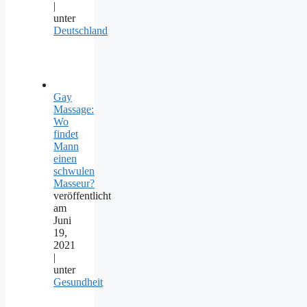
|
unter
Deutschland
Gay
Massage:
Wo
findet
Mann
einen
schwulen
Masseur?
veröffentlicht
am
Juni
19,
2021
|
unter
Gesundheit