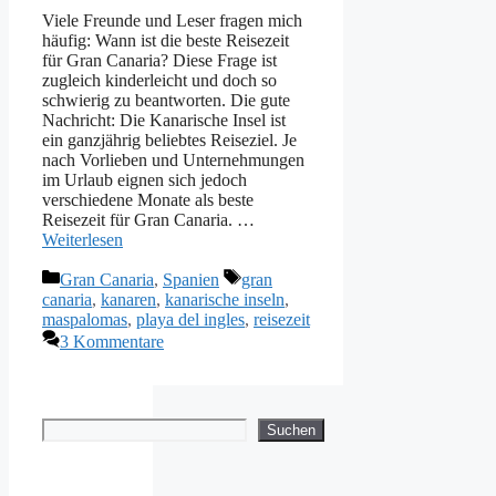
Viele Freunde und Leser fragen mich
häufig: Wann ist die beste Reisezeit
für Gran Canaria? Diese Frage ist
zugleich kinderleicht und doch so
schwierig zu beantworten. Die gute
Nachricht: Die Kanarische Insel ist
ein ganzjährig beliebtes Reiseziel. Je
nach Vorlieben und Unternehmungen
im Urlaub eignen sich jedoch
verschiedene Monate als beste
Reisezeit für Gran Canaria. …
Weiterlesen
Kategorien
Schlagwörter
Gran Canaria
,
Spanien
gran
canaria
,
kanaren
,
kanarische inseln
,
maspalomas
,
playa del ingles
,
reisezeit
3 Kommentare
Suchen
Suchen