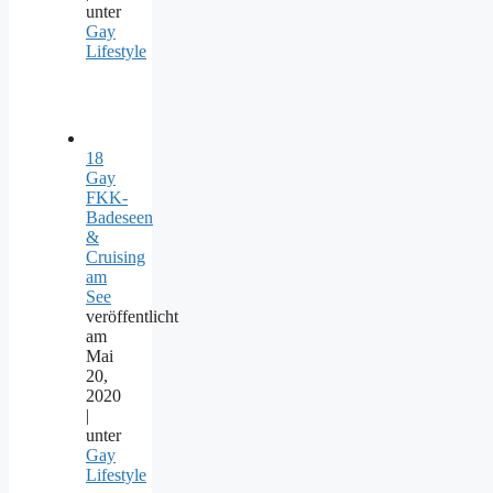
unter
Gay
Lifestyle
18
Gay
FKK-
Badeseen
&
Cruising
am
See
veröffentlicht
am
Mai
20,
2020
|
unter
Gay
Lifestyle