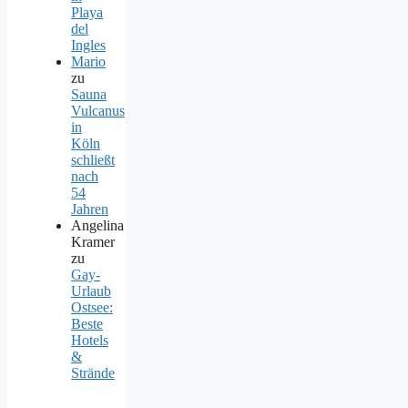
Playa
del
Ingles
Mario
zu
Sauna
Vulcanus
in
Köln
schließt
nach
54
Jahren
Angelina
Kramer
zu
Gay-
Urlaub
Ostsee:
Beste
Hotels
&
Strände