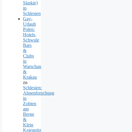
Slaskie)
in
Schlesien
Gay-
Urlaub
Polen:
Hotels,
Schwule
Bars
&
Clubs
in
Warschau
&
Krakau
zu
Schlesien:
Ahnenforschung
in
Zobten
am
Berge
&
Klein
Kniegnitz