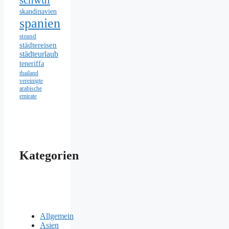
skandinavien
spanien
strand
städtereisen
städteurlaub
teneriffa
thailand
vereinigte
arabische
emirate
Kategorien
Allgemein
Asien