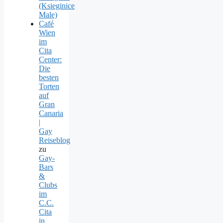
(Ksieginice
Male)
Café
Wien
im
Cita
Center:
Die
besten
Torten
auf
Gran
Canaria
|
Gay
Reiseblog
zu
Gay-
Bars
&
Clubs
im
C.C.
Cita
in