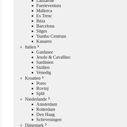
Lanzarote
Fuerteventura
Mallorca
Es Trenc
Ibiza
Barcelona
Sitges
Yumbo Centrum
Kanaren
Italien
Gardasee
Jesolo & Cavallino
Sardinien
Sizilien
Venedig
Kroatien
Porec
Rovinj
Split
Niederlande
Amsterdam
Rotterdam
Den Haag
Scheveningen
Dänemark