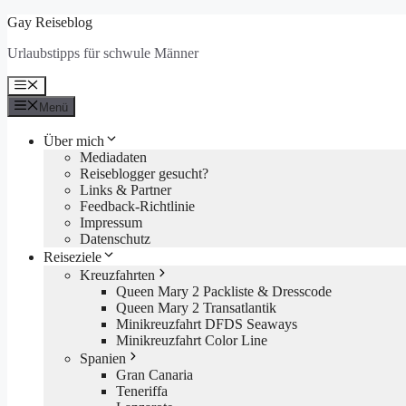
Zum
Gay Reiseblog
Inhalt
Urlaubstipps für schwule Männer
springen
Menü
Menü
Über mich
Mediadaten
Reiseblogger gesucht?
Links & Partner
Feedback-Richtlinie
Impressum
Datenschutz
Reiseziele
Kreuzfahrten
Queen Mary 2 Packliste & Dresscode
Queen Mary 2 Transatlantik
Minikreuzfahrt DFDS Seaways
Minikreuzfahrt Color Line
Spanien
Gran Canaria
Teneriffa