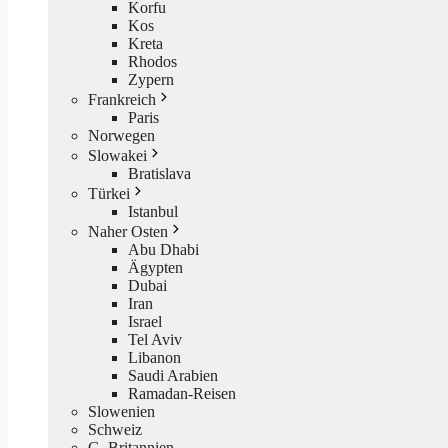
Korfu
Kos
Kreta
Rhodos
Zypern
Frankreich
Paris
Norwegen
Slowakei
Bratislava
Türkei
Istanbul
Naher Osten
Abu Dhabi
Ägypten
Dubai
Iran
Israel
Tel Aviv
Libanon
Saudi Arabien
Ramadan-Reisen
Slowenien
Schweiz
G. Britannien