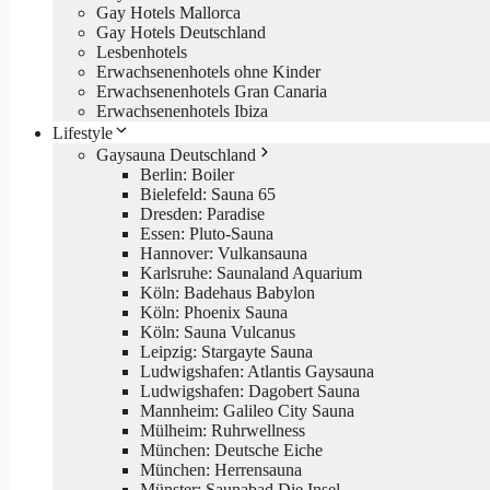
Gay Hotels Mallorca
Gay Hotels Deutschland
Lesbenhotels
Erwachsenenhotels ohne Kinder
Erwachsenenhotels Gran Canaria
Erwachsenenhotels Ibiza
Lifestyle
Gaysauna Deutschland
Berlin: Boiler
Bielefeld: Sauna 65
Dresden: Paradise
Essen: Pluto-Sauna
Hannover: Vulkansauna
Karlsruhe: Saunaland Aquarium
Köln: Badehaus Babylon
Köln: Phoenix Sauna
Köln: Sauna Vulcanus
Leipzig: Stargayte Sauna
Ludwigshafen: Atlantis Gaysauna
Ludwigshafen: Dagobert Sauna
Mannheim: Galileo City Sauna
Mülheim: Ruhrwellness
München: Deutsche Eiche
München: Herrensauna
Münster: Saunabad Die Insel