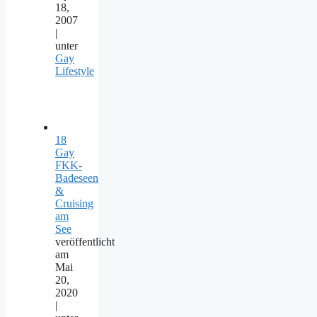
18,
2007
|
unter
Gay
Lifestyle
18
Gay
FKK-
Badeseen
&
Cruising
am
See
veröffentlicht
am
Mai
20,
2020
|