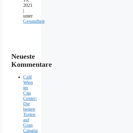
2021
|
unter
Gesundheit
Neueste
Kommentare
Café
Wien
im
Cita
Center:
Die
besten
Torten
auf
Gran
Canaria