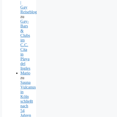
|
Gay
Reiseblog
zu
Gay-
Bars
&
Clubs
im
C.C.
Cita
in
Playa
del
Ingles
Mario
zu
Sauna
Vulcanus
in
Köln
schließt
nach
54
Jahren