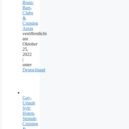
Bonn:
Bars,
Clubs
&
Cruising
Areas
veröffentlicht
am
Oktober
25,
2022
|
unter
Deutschland
Gay-
Urlaub
Sylt:
Hotels,
Strände,
Cruising
&