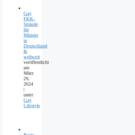
Gay
FKK-
Strände
für
Männer
in
Deutschland
&
weltweit
veröffentlicht
am
März
29,
2024
|
unter
Gay
Lifestyle
Beste