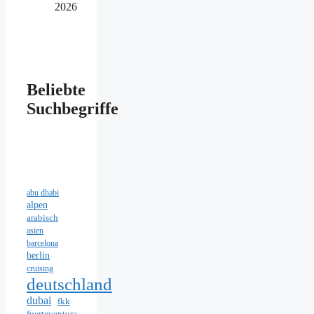
2026
Beliebte
Suchbegriffe
abu dhabi
alpen
arabisch
asien
barcelona
berlin
cruising
deutschland
dubai
fkk
fuerteventura