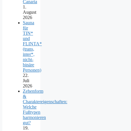
Canaria
1.
August
2026
Sauna
für
TIN*
und
FLINTA*
(trans,
inter*,
nicht-
binäre
Personen)
22.
Juli
2026
Zehenform
&
Charaktereigenschaften:
Welche
Fußtypen
harmonieren
gut?
19.