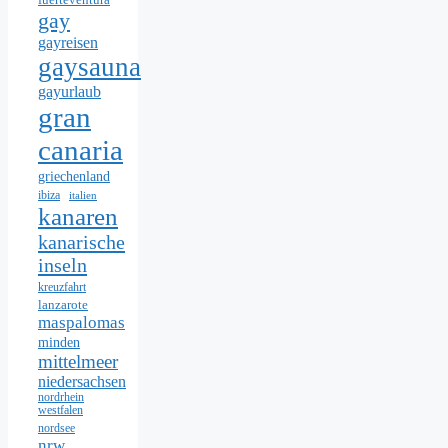
gay
gayreisen
gaysauna
gayurlaub
gran
canaria
griechenland
ibiza
italien
kanaren
kanarische
inseln
kreuzfahrt
lanzarote
maspalomas
minden
mittelmeer
niedersachsen
nordrhein
westfalen
nordsee
nrw