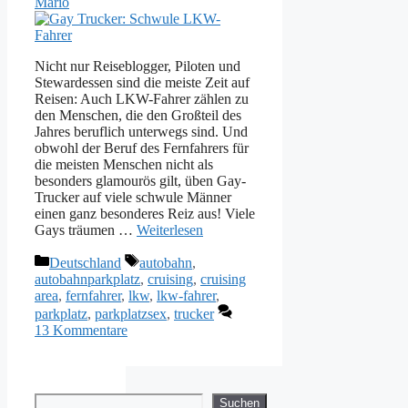
Mario
Nicht nur Reiseblogger, Piloten und
Stewardessen sind die meiste Zeit auf
Reisen: Auch LKW-Fahrer zählen zu
den Menschen, die den Großteil des
Jahres beruflich unterwegs sind. Und
obwohl der Beruf des Fernfahrers für
die meisten Menschen nicht als
besonders glamourös gilt, üben Gay-
Trucker auf viele schwule Männer
einen ganz besonderes Reiz aus! Viele
Gays träumen …
Weiterlesen
Kategorien
Schlagwörter
Deutschland
autobahn
,
autobahnparkplatz
,
cruising
,
cruising
area
,
fernfahrer
,
lkw
,
lkw-fahrer
,
parkplatz
,
parkplatzsex
,
trucker
13 Kommentare
Suchen
Suchen