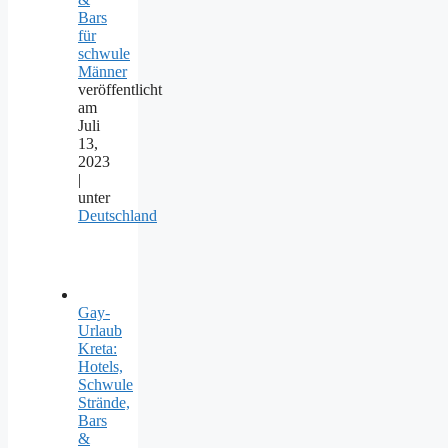
Bars
für
schwule
Männer
veröffentlicht
am
Juli
13,
2023
|
unter
Deutschland
Gay-
Urlaub
Kreta:
Hotels,
Schwule
Strände,
Bars
&