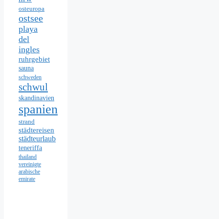
osteuropa
ostsee
playa
del
ingles
ruhrgebiet
sauna
schweden
schwul
skandinavien
spanien
strand
städtereisen
städteurlaub
teneriffa
thailand
vereinigte
arabische
emirate