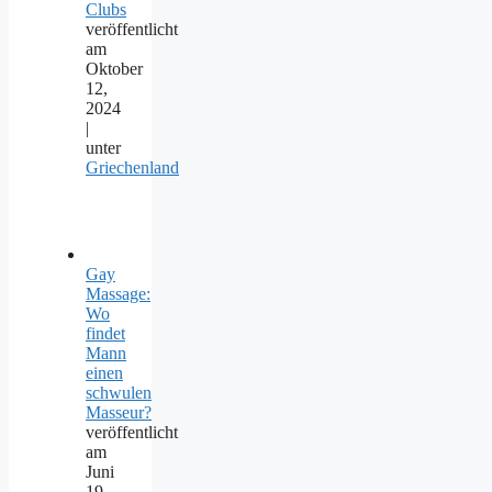
Clubs
veröffentlicht
am
Oktober
12,
2024
|
unter
Griechenland
Gay
Massage:
Wo
findet
Mann
einen
schwulen
Masseur?
veröffentlicht
am
Juni
19,