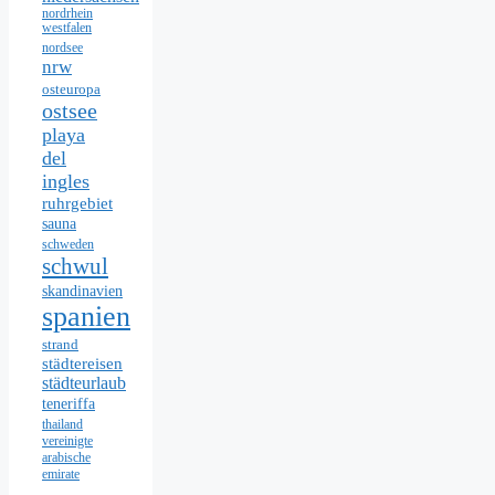
nordrhein
westfalen
nordsee
nrw
osteuropa
ostsee
playa
del
ingles
ruhrgebiet
sauna
schweden
schwul
skandinavien
spanien
strand
städtereisen
städteurlaub
teneriffa
thailand
vereinigte
arabische
emirate