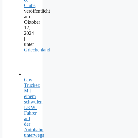
Clubs
veröffentlicht
am
Oktober
12,
2024
|
unter
Griechenland
Gay
Trucker:
Mit
einem
schwulen
LKW-
Fahrer
auf
der
Autobahn
unterwegs