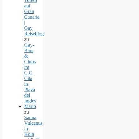
Torten
auf
Gran
Canaria
|
Gay
Reiseblog
zu
Gay-
Bars
&
Clubs
im
C.C.
Cita
in
Playa
del
Ingles
Mario
zu
Sauna
Vulcanus
in
Köln