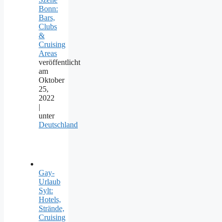
Bonn:
Bars,
Clubs
&
Cruising
Areas
veröffentlicht
am
Oktober
25,
2022
|
unter
Deutschland
Gay-
Urlaub
Sylt:
Hotels,
Strände,
Cruising