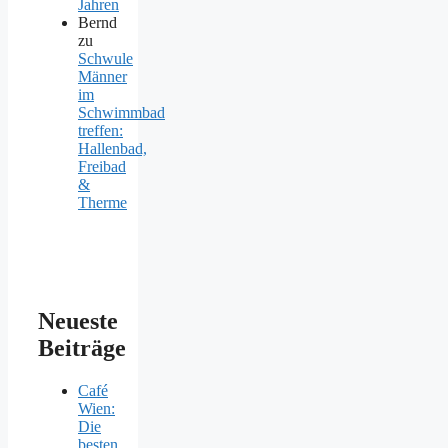
Jahren
Bernd
zu
Schwule
Männer
im
Schwimmbad
treffen:
Hallenbad,
Freibad
&
Therme
Neueste
Beiträge
Café
Wien:
Die
besten