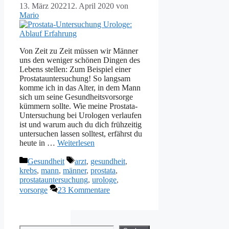
13. März 2022
12. April 2020
von
Mario
Von Zeit zu Zeit müssen wir Männer
uns den weniger schönen Dingen des
Lebens stellen: Zum Beispiel einer
Prostatauntersuchung! So langsam
komme ich in das Alter, in dem Mann
sich um seine Gesundheitsvorsorge
kümmern sollte. Wie meine Prostata-
Untersuchung bei Urologen verlaufen
ist und warum auch du dich frühzeitig
untersuchen lassen solltest, erfährst du
heute in …
Weiterlesen
Kategorien
Schlagwörter
Gesundheit
arzt
,
gesundheit
,
krebs
,
mann
,
männer
,
prostata
,
prostatauntersuchung
,
urologe
,
vorsorge
23 Kommentare