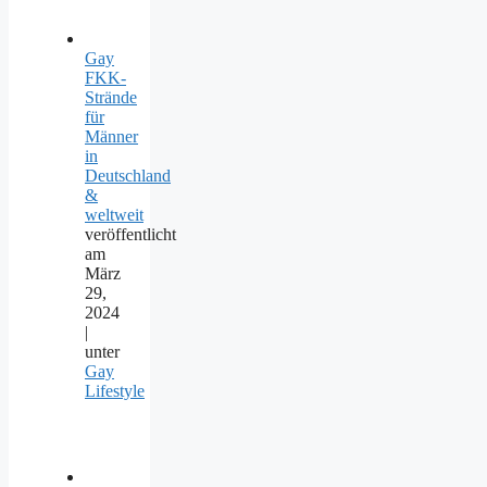
Gay
FKK-
Strände
für
Männer
in
Deutschland
&
weltweit
veröffentlicht
am
März
29,
2024
|
unter
Gay
Lifestyle