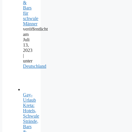
&
Bars
für
schwule
Männer
veröffentlicht
am
Juli
13,
2023
|
unter
Deutschland
Gay-
Urlaub
Kreta:
Hotels,
Schwule
Strände,
Bars
&