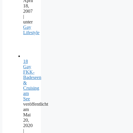
April
18,
2007
|
unter
Gay
Lifestyle
18
Gay
FKK-
Badeseen
&
Cruising
am
See
veröffentlicht
am
Mai
20,
2020
|