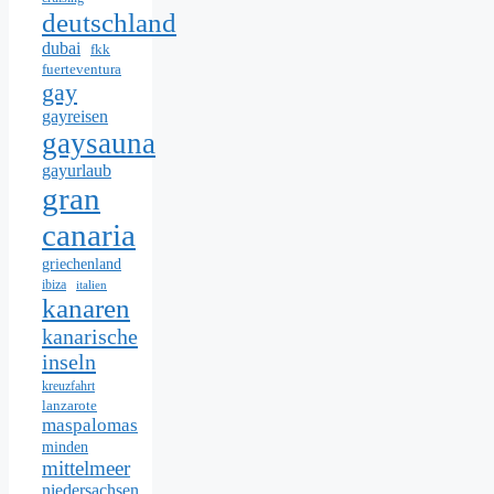
deutschland
dubai
fkk
fuerteventura
gay
gayreisen
gaysauna
gayurlaub
gran
canaria
griechenland
ibiza
italien
kanaren
kanarische
inseln
kreuzfahrt
lanzarote
maspalomas
minden
mittelmeer
niedersachsen