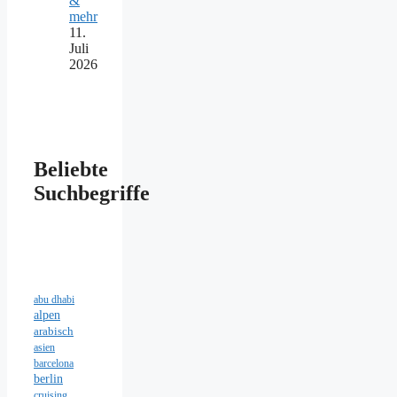
&
mehr
11.
Juli
2026
Beliebte
Suchbegriffe
abu dhabi
alpen
arabisch
asien
barcelona
berlin
cruising