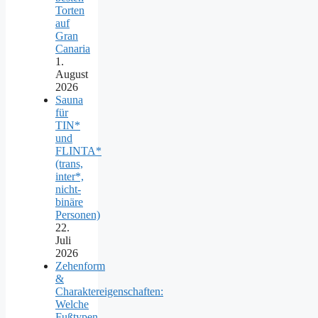
Torten
auf
Gran
Canaria
1.
August
2026
Sauna
für
TIN*
und
FLINTA*
(trans,
inter*,
nicht-
binäre
Personen)
22.
Juli
2026
Zehenform
&
Charaktereigenschaften:
Welche
Fußtypen