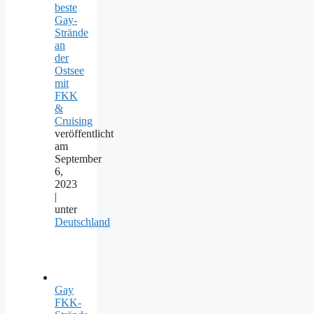
beste
Gay-
Strände
an
der
Ostsee
mit
FKK
&
Cruising
veröffentlicht
am
September
6,
2023
|
unter
Deutschland
Gay
FKK-