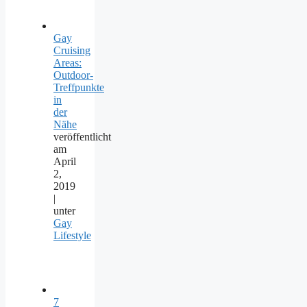
Gay
Cruising
Areas:
Outdoor-
Treffpunkte
in
der
Nähe
veröffentlicht
am
April
2,
2019
|
unter
Gay
Lifestyle
7