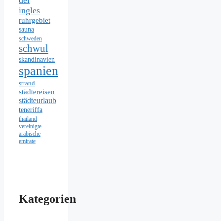
del
ingles
ruhrgebiet
sauna
schweden
schwul
skandinavien
spanien
strand
städtereisen
städteurlaub
teneriffa
thailand
vereinigte
arabische
emirate
Kategorien