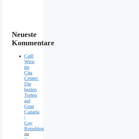
Neueste
Kommentare
Café
Wien
im
Cita
Center:
Die
besten
Torten
auf
Gran
Canaria
|
Gay
Reiseblog
zu