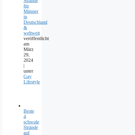
Strände
für
Männer
in
Deutschland
&
weltweit
veröffentlicht
am
März
29,
2024
|
unter
Gay
Lifestyle
Beste
4
schwule
Strände
auf