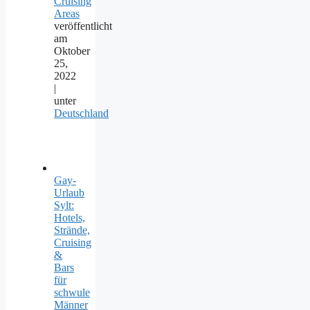
Cruising
Areas
veröffentlicht
am
Oktober
25,
2022
|
unter
Deutschland
Gay-
Urlaub
Sylt:
Hotels,
Strände,
Cruising
&
Bars
für
schwule
Männer