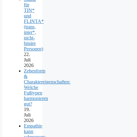
für
TIN*
und
FLINTA*
(trans,
inter*,
nicht-
binäre
Personen)
22.
Juli
2026
Zehenform
&
Charaktereigenschaften:
Welche
Fußtypen
harmonieren
gut?
19.
Juli
2026
Empathie
kann
schmerzen: