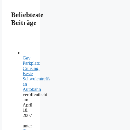
Beliebteste
Beiträge
Gay
Parkplatz
Cruising:
Beste
Schwulentreffs
an
Autobahn
veröffentlicht
am
April
18,
2007
|
unter