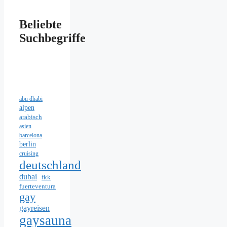
Beliebte
Suchbegriffe
abu dhabi
alpen
arabisch
asien
barcelona
berlin
cruising
deutschland
dubai
fkk
fuerteventura
gay
gayreisen
gaysauna