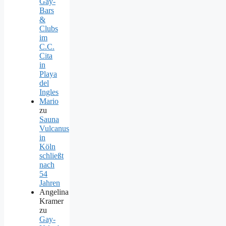
Gay-
Bars
&
Clubs
im
C.C.
Cita
in
Playa
del
Ingles
Mario
zu
Sauna
Vulcanus
in
Köln
schließt
nach
54
Jahren
Angelina
Kramer
zu
Gay-