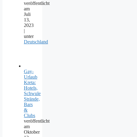
veröffentlicht
am
Juli
13,
2023
|
unter
Deutschland
Gay-
Urlaub
Kreta:
Hotels,
Schwule
Strände,
Bars
&
Clubs
veröffentlicht
am
Oktober