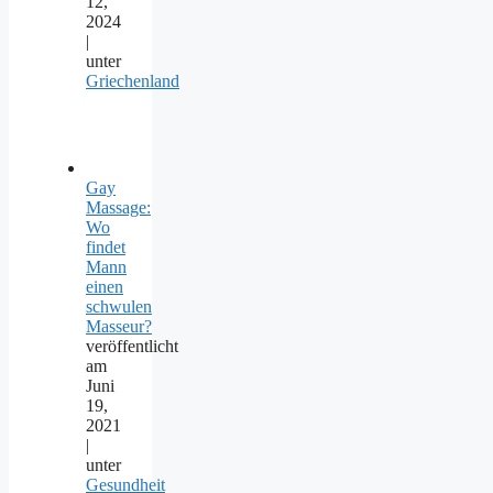
12,
2024
|
unter
Griechenland
Gay
Massage:
Wo
findet
Mann
einen
schwulen
Masseur?
veröffentlicht
am
Juni
19,
2021
|
unter
Gesundheit