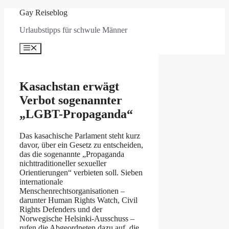
Zum
Gay Reiseblog
Inhalt
Urlaubstipps für schwule Männer
springen
Menü
Kasachstan erwägt
Verbot sogenannter
„LGBT-Propaganda“
Das kasachische Parlament steht kurz
davor, über ein Gesetz zu entscheiden,
das die sogenannte „Propaganda
nichttraditioneller sexueller
Orientierungen“ verbieten soll. Sieben
internationale
Menschenrechtsorganisationen –
darunter Human Rights Watch, Civil
Rights Defenders und der
Norwegische Helsinki-Ausschuss –
rufen die Abgeordneten dazu auf, die