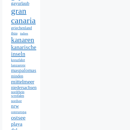
gayurlaub
gran
canaria
griechenland
ibiza
italien
kanaren
kanarische
inseln
kreuzfahrt
lanzarote
maspalomas
minden
mittelmeer
niedersachsen
nordrhein
westfalen
nordsee
nrw
osteuropa
ostsee
playa