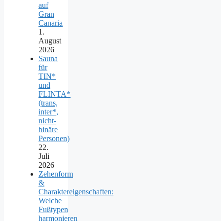
auf
Gran
Canaria
1.
August
2026
Sauna
für
TIN*
und
FLINTA*
(trans,
inter*,
nicht-
binäre
Personen)
22.
Juli
2026
Zehenform
&
Charaktereigenschaften:
Welche
Fußtypen
harmonieren