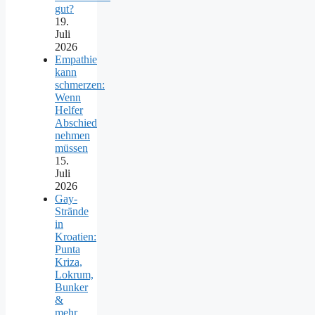
gut?
19.
Juli
2026
Empathie
kann
schmerzen:
Wenn
Helfer
Abschied
nehmen
müssen
15.
Juli
2026
Gay-
Strände
in
Kroatien:
Punta
Kriza,
Lokrum,
Bunker
&
mehr