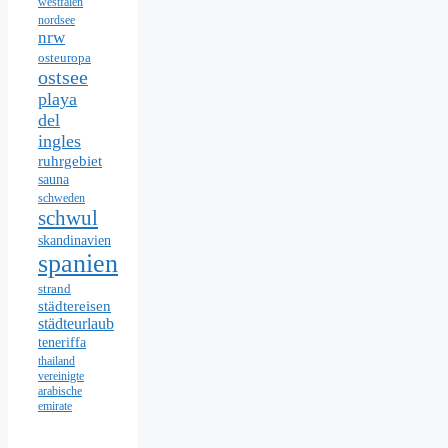
westfalen
nordsee
nrw
osteuropa
ostsee
playa
del
ingles
ruhrgebiet
sauna
schweden
schwul
skandinavien
spanien
strand
städtereisen
städteurlaub
teneriffa
thailand
vereinigte
arabische
emirate