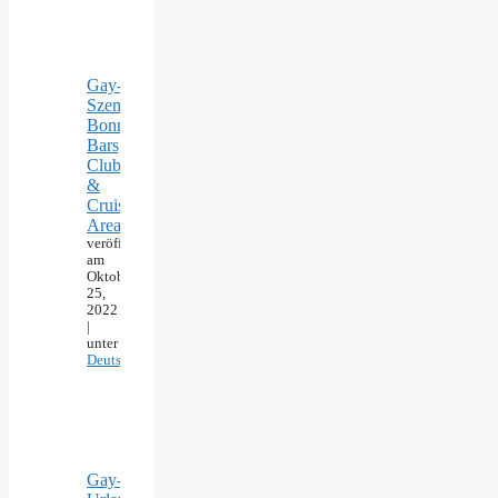
Gay-
Szene
Bonn:
Bars,
Clubs
&
Cruising
Areas
veröffentlicht
am
Oktober
25,
2022
|
unter
Deutschland
Gay-