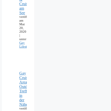
Cruising
am
See
veröffentlicht
am
Mai
20,
2020
|
unter
Gay
Lifestyle
Gay
Cruising
Areas:
Outdoor-
Treffpunkte
in
der
Nähe
veröffentlicht