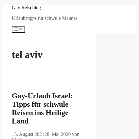
Zum
Gay Reiseblog
Inhalt
Urlaubstipps für schwule Männer
springen
Menü
tel aviv
Gay-Urlaub Israel:
Tipps für schwule
Reisen ins Heilige
Land
15. August 2021
28. Mai 2020
von