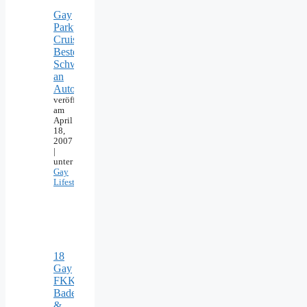
Gay
Parkplatz
Cruising:
Beste
Schwulentreffs
an
Autobahn
veröffentlicht
am
April
18,
2007
|
unter
Gay
Lifestyle
18
Gay
FKK-
Badeseen
&