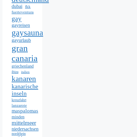
dubai
fkk
fuerteventura
gay
gayreisen
gaysauna
gayurlaub
gran
canaria
griechenland
ibiza
italien
kanaren
kanarische
inseln
kreuzfahrt
lanzarote
maspalomas
minden
mittelmeer
niedersachsen
nordrhein