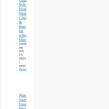
Urlaub
Sylt:
Hotels,
Strände,
Cruising
&
Bars
für
schwule
Männer
veröffentlicht
am
Juli
13,
2023
|
unter
Deutschland
Pluto
Sauna
Essen:
Meine