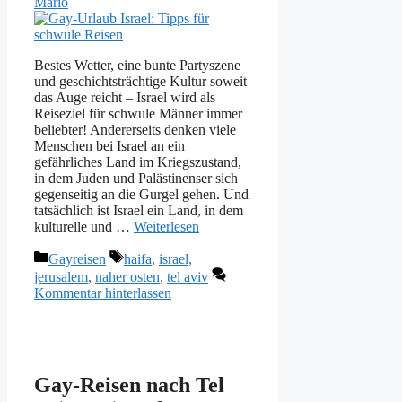
Mario
Bestes Wetter, eine bunte Partyszene
und geschichtsträchtige Kultur soweit
das Auge reicht – Israel wird als
Reiseziel für schwule Männer immer
beliebter! Andererseits denken viele
Menschen bei Israel an ein
gefährliches Land im Kriegszustand,
in dem Juden und Palästinenser sich
gegenseitig an die Gurgel gehen. Und
tatsächlich ist Israel ein Land, in dem
kulturelle und …
Weiterlesen
Kategorien
Schlagwörter
Gayreisen
haifa
,
israel
,
jerusalem
,
naher osten
,
tel aviv
Kommentar hinterlassen
Gay-Reisen nach Tel