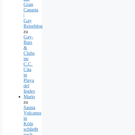
Gran
Canaria
|
Gay
Reiseblog
zu
Gay-
Bars
&
Clubs
im
C.C.
Cita
in
Playa
del
Ingles
Mario
zu
Sauna
Vulcanus
in
Köln
schließt
nach