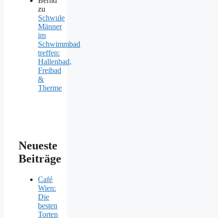
Bernd
zu
Schwule
Männer
im
Schwimmbad
treffen:
Hallenbad,
Freibad
&
Therme
Neueste
Beiträge
Café
Wien:
Die
besten
Torten