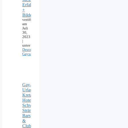
Erfahrungen
+
Bilder
veröffentlicht
am
Juli
30,
2023
|
unter
Deutschland
,
Gaysauna
Gay-
Urlaub
Kreta:
Hotels,
Schwule
Strände,
Bars
&
Clubs