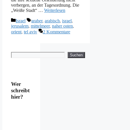
verbergen, an der Tagesordnung. Die
„Weiße Stadt“ …
Weiterlesen
Kategorien
Schlagwörter
Israel
araber
,
arabisch
,
israel
,
jerusalem
,
mittelmeer
,
naher osten
,
orient
,
tel aviv
2 Kommentare
Suchen
Suchen
Wer
schreibt
hier?