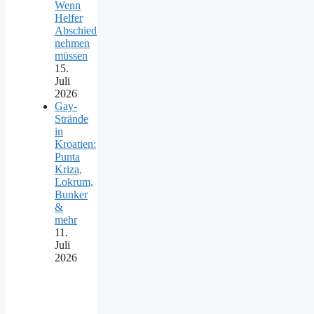
Wenn
Helfer
Abschied
nehmen
müssen
15.
Juli
2026
Gay-
Strände
in
Kroatien:
Punta
Kriza,
Lokrum,
Bunker
&
mehr
11.
Juli
2026