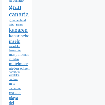
gayurlaub
gran
canaria
griechenland
ibiza
italien
kanaren
kanarische
inseln
kreuzfahrt
lanzarote
maspalomas
minden
mittelmeer
niedersachsen
nordrhein
westfalen
nordsee
nrw
osteuropa
ostsee
playa
del