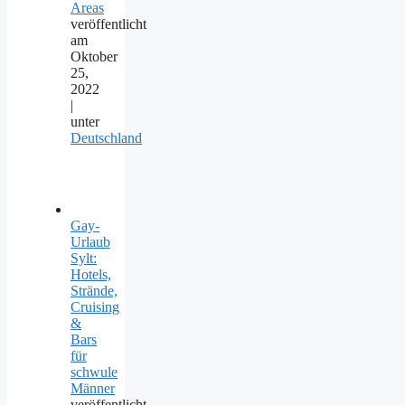
Areas
veröffentlicht
am
Oktober
25,
2022
|
unter
Deutschland
Gay-
Urlaub
Sylt:
Hotels,
Strände,
Cruising
&
Bars
für
schwule
Männer
veröffentlicht