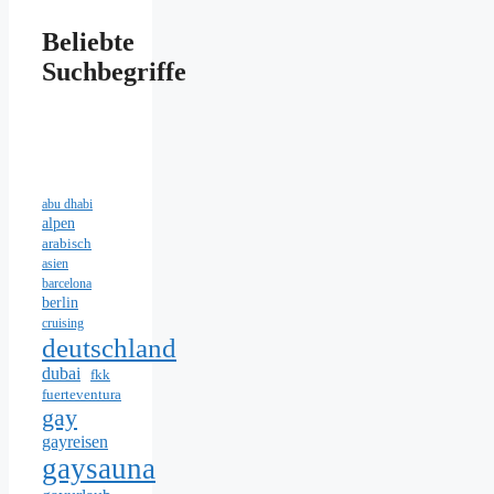
Beliebte
Suchbegriffe
abu dhabi
alpen
arabisch
asien
barcelona
berlin
cruising
deutschland
dubai
fkk
fuerteventura
gay
gayreisen
gaysauna