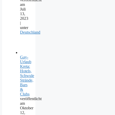
am
Juli
13,
2023
|
unter
Deutschland
Gay-
Urlaub
Kreta:
Hotels,
Schwule
Strände,
Bars
&
Clubs
veröffentlicht
am
Oktober
12,