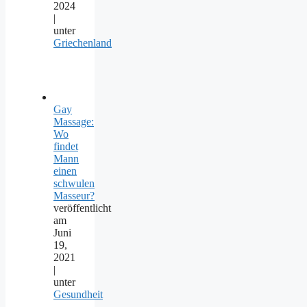
2024
|
unter
Griechenland
Gay
Massage:
Wo
findet
Mann
einen
schwulen
Masseur?
veröffentlicht
am
Juni
19,
2021
|
unter
Gesundheit