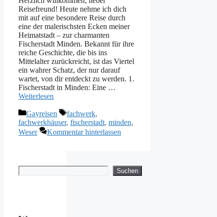
Herzlich willkommen, lieber
Reisefreund! Heute nehme ich dich
mit auf eine besondere Reise durch
eine der malerischsten Ecken meiner
Heimatstadt – zur charmanten
Fischerstadt Minden. Bekannt für ihre
reiche Geschichte, die bis ins
Mittelalter zurückreicht, ist das Viertel
ein wahrer Schatz, der nur darauf
wartet, von dir entdeckt zu werden. 1.
Fischerstadt in Minden: Eine …
Weiterlesen
Kategorien
Schlagwörter
Gayreisen
fachwerk
,
fachwerkhäuser
,
fischerstadt
,
minden
,
Weser
Kommentar hinterlassen
Suchen
Suchen