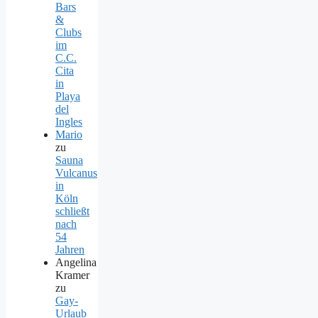
Bars
&
Clubs
im
C.C.
Cita
in
Playa
del
Ingles
Mario
zu
Sauna
Vulcanus
in
Köln
schließt
nach
54
Jahren
Angelina
Kramer
zu
Gay-
Urlaub