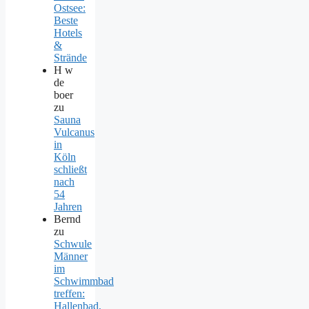
Ostsee:
Beste
Hotels
&
Strände
H w
de
boer
zu
Sauna
Vulcanus
in
Köln
schließt
nach
54
Jahren
Bernd
zu
Schwule
Männer
im
Schwimmbad
treffen:
Hallenbad,