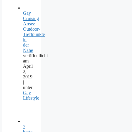
Gay
Cruising
Areas:
Outdoor-
Treffpunkte
in
der
Nähe
veröffentlicht
am
April
2,
2019
|
unter
Gay
Lifestyle
7
beste