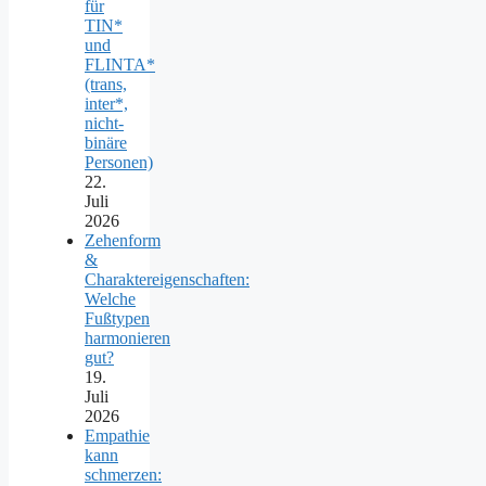
für
TIN*
und
FLINTA*
(trans,
inter*,
nicht-
binäre
Personen)
22.
Juli
2026
Zehenform
&
Charaktereigenschaften:
Welche
Fußtypen
harmonieren
gut?
19.
Juli
2026
Empathie
kann
schmerzen: