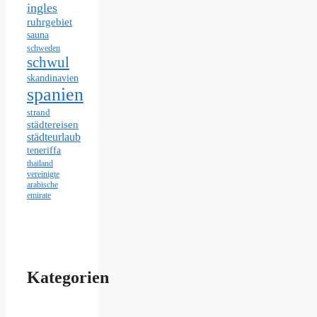
ingles
ruhrgebiet
sauna
schweden
schwul
skandinavien
spanien
strand
städtereisen
städteurlaub
teneriffa
thailand
vereinigte
arabische
emirate
Kategorien