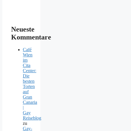
Neueste
Kommentare
Café
Wien
im
Cita
Center:
Die
besten
Torten
auf
Gran
Canaria
|
Gay
Reiseblog
zu
Gay-